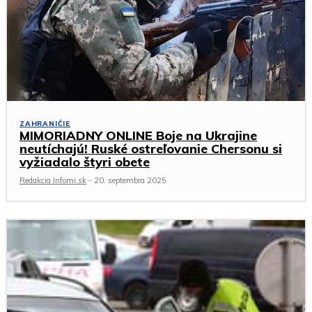
ZAHRANIČIE
MIMORIADNY ONLINE Boje na Ukrajine
neutíchajú! Ruské ostreľovanie Chersonu si
vyžiadalo štyri obete
Redakcia Infomi.sk
-
20. septembra 2025