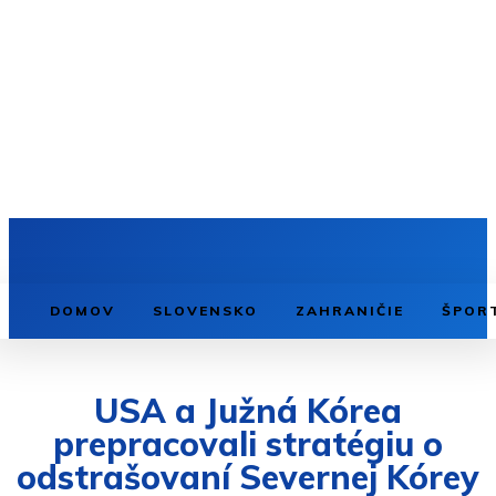
DOMOV
SLOVENSKO
ZAHRANIČIE
ŠPOR
USA a Južná Kórea
prepracovali stratégiu o
odstrašovaní Severnej Kórey