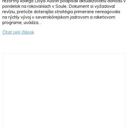
rezortný kolega Lloyd Austin podpísali aktualizovanú dohodu v
pondelok na rokovaniach v Soule. Dokument si vyžadoval
revíziu, pretože doterajšia stratégia primerane nereagovala
na rýchly vývoj v severokórejskom jadrovom a raketovom
programe, uvádza…
Čítať celý článok