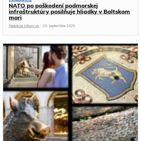
ZAHRANIČIE
NATO po poškodení podmorskej
infraštruktúry posilňuje hliadky v Baltskom
mori
Redakcia Infomi.sk
-
20. septembra 2025