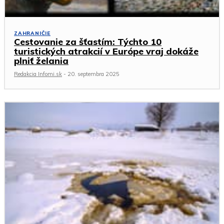
ZAHRANIČIE
Cestovanie za šťastím: Týchto 10
turistických atrakcií v Európe vraj dokáže
plniť želania
Redakcia Infomi.sk
-
20. septembra 2025