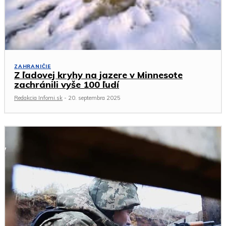
ZAHRANIČIE
Z ľadovej kryhy na jazere v Minnesote
zachránili vyše 100 ľudí
Redakcia Infomi.sk
-
20. septembra 2025