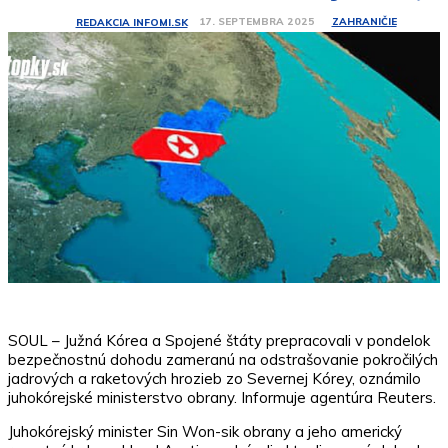
ZAHRANIČIE
17. SEPTEMBRA 2025
REDAKCIA INFOMI.SK
SOUL – Južná Kórea a Spojené štáty prepracovali v pondelok
bezpečnostnú dohodu zameranú na odstrašovanie pokročilých
jadrových a raketových hrozieb zo Severnej Kórey, oznámilo
juhokórejské ministerstvo obrany. Informuje agentúra Reuters.
Juhokórejský minister Sin Won-sik obrany a jeho americký