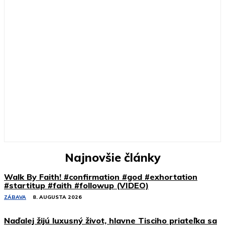
Najnovšie články
Walk By Faith! #confirmation #god #exhortation
#startitup #faith #followup (VIDEO)
ZÁBAVA
8. AUGUSTA 2026
Naďalej žijú luxusný život, hlavne Tisciho priateľka sa