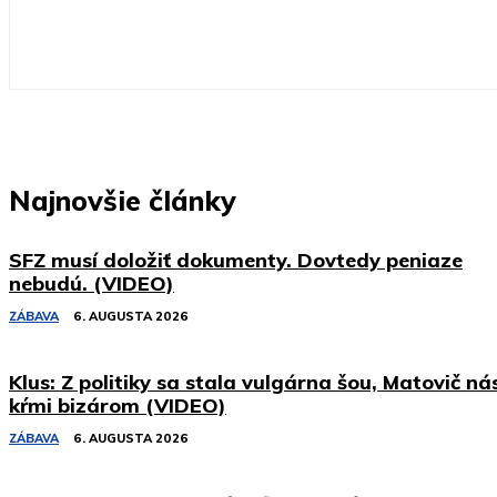
Najnovšie články
SFZ musí doložiť dokumenty. Dovtedy peniaze
nebudú. (VIDEO)
ZÁBAVA
6. AUGUSTA 2026
Klus: Z politiky sa stala vulgárna šou, Matovič ná
kŕmi bizárom (VIDEO)
ZÁBAVA
6. AUGUSTA 2026