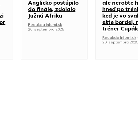
a
Anglicko postúpilo
ale nerobte 
do finále, zdolalo
hneď po trén
zi
Južnú Afriku
keď je vo sva
or
ešte bordel, 
Redakcia Infomi.sk
-
tréner Cupák
20. septembra 2025
Redakcia Infomi.sk
20. septembra 202