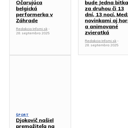
Očarujúca
bude Jedna bitk
belgická
za druhou či 13
performerka v
dní, 13 nocí. Med
Záhrade
novinkami aj hor
a animované
Redakcia Infomi.sk
-
zvieratká
28. septembra 2025
Redakcia Infomi.sk
-
28. septembra 2025
ŠPORT
Djokovič našiel
premožiteľa na