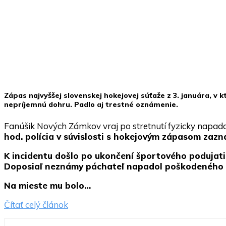
Zápas najvyššej slovenskej hokejovej súťaže z 3. januára, v 
nepríjemnú dohru. Padlo aj trestné oznámenie.
Fanúšik Nových Zámkov vraj po stretnutí fyzicky napado
hod. polícia v súvislosti s hokejovým zápasom zaz
K incidentu došlo po ukončení športového podujatia
Doposiaľ neznámy páchateľ napadol poškodeného na
Na mieste mu bolo…
Čítať celý článok