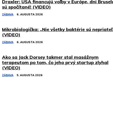
Draxler: USA financujú voľby v Európe, dni Brusel
sú spočítané! (VIDEO)
ZÁBAVA
6. AUGUSTA 2026
Mikrobiologička: „Nie všetky baktérie sú nepriateľ
(VIDEO)
ZÁBAVA
6. AUGUSTA 2026
Ako sa Jack Dorsey takmer stal masážnym
terapeutom po tom, čo jeho prvý startup zlyhal
(VIDEO)
ZÁBAVA
5. AUGUSTA 2026