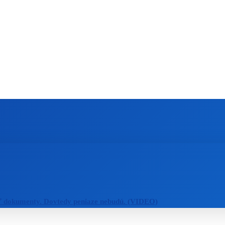
ZAHRANIČIE
ŠPORT
ZDRAVIE
ť dokumenty. Dovtedy peniaze nebudú. (VIDEO)