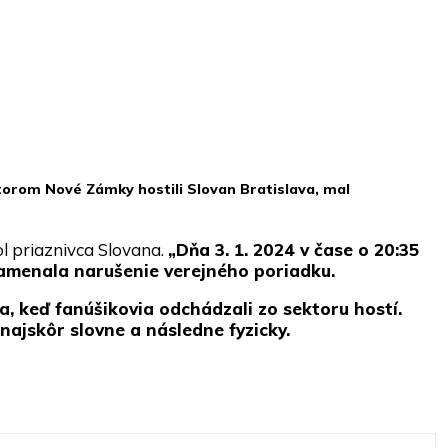
ktorom Nové Zámky hostili Slovan Bratislava, mal
l priaznivca Slovana.
„Dňa 3. 1. 2024 v čase o 20:35
namenala narušenie verejného poriadku.
, keď fanúšikovia odchádzali zo sektoru hostí.
jskôr slovne a následne fyzicky.