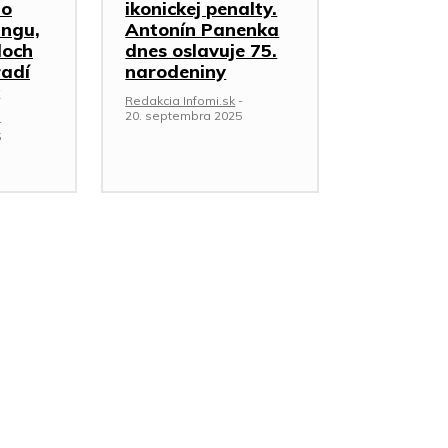
ho
ikonickej penalty.
ingu,
Antonín Panenka
loch
dnes oslavuje 75.
radí
narodeniny
Redakcia Infomi.sk
-
20. septembra 2025
-
5