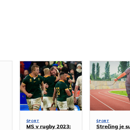
ŠPORT
ŠPORT
MS v rugby 2023:
Strečing je s