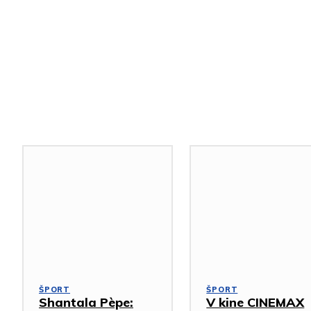
Podobné články
ŠPORT
ŠPORT
Shantala Pèpe:
V kine CINEMAX