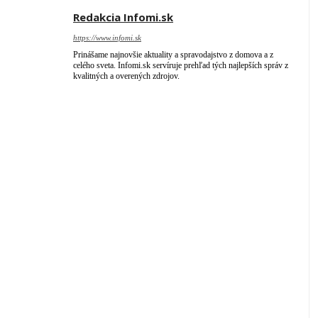
Redakcia Infomi.sk
https://www.infomi.sk
Prinášame najnovšie aktuality a spravodajstvo z domova a z
celého sveta. Infomi.sk servíruje prehľad tých najlepších správ z
kvalitných a overených zdrojov.