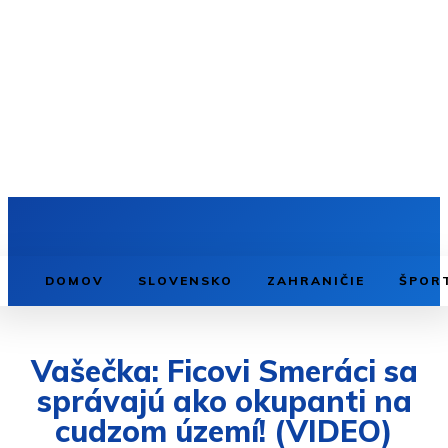
DOMOV
SLOVENSKO
ZAHRANIČIE
ŠPOR
Vašečka: Ficovi Smeráci sa
správajú ako okupanti na
cudzom území! (VIDEO)