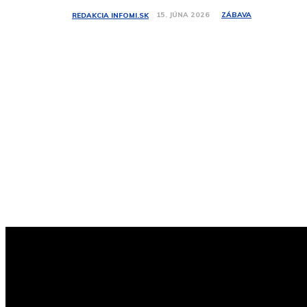
ZÁBAVA
15. JÚNA 2026
REDAKCIA INFOMI.SK