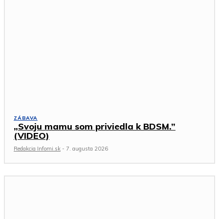
ZÁBAVA
„Svoju mamu som priviedla k BDSM.”
(VIDEO)
Redakcia Infomi.sk
-
7. augusta 2026