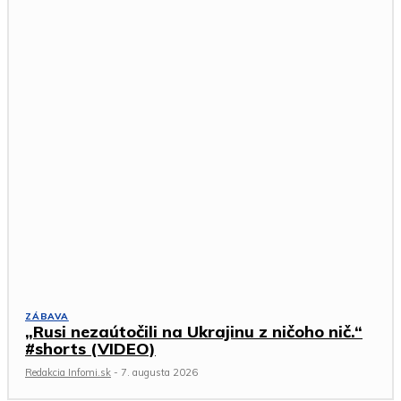
ZÁBAVA
„Rusi nezaútočili na Ukrajinu z ničoho nič.“
#shorts (VIDEO)
Redakcia Infomi.sk
-
7. augusta 2026