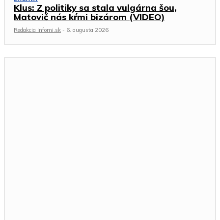
Klus: Z politiky sa stala vulgárna šou,
Matovič nás kŕmi bizárom (VIDEO)
Redakcia Infomi.sk
-
6. augusta 2026