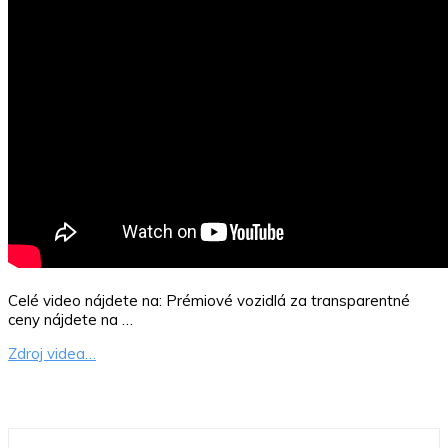
Celé video nájdete na: Prémiové vozidlá za transparentné
ceny nájdete na …
Zdroj videa…