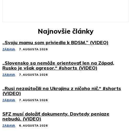
Najnovšie články
„Svoju mamu som priviedla k BDSM.” (VIDEO)
ZÁBAVA
7. AUGUSTA 2026
„Slovensko sa nemôže orientovať len na Západ,
Rusko je však agresor.“ #shorts (VIDEO)
ZÁBAVA
7. AUGUSTA 2026
„Rusi nezaútočili na Ukrajinu z ničoho nič.“ #shorts
(VIDEO)
ZÁBAVA
7. AUGUSTA 2026
SFZ musí doložiť dokumenty. Dovtedy peniaze
nebudú. (VIDEO)
ZÁBAVA
6. AUGUSTA 2026