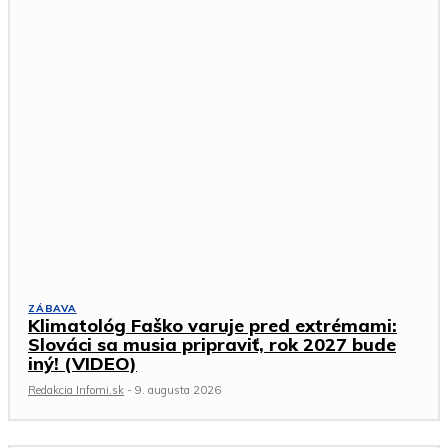
ZÁBAVA
Klimatológ Faško varuje pred extrémami:
Slováci sa musia pripraviť, rok 2027 bude
iný! (VIDEO)
Redakcia Infomi.sk
-
9. augusta 2026