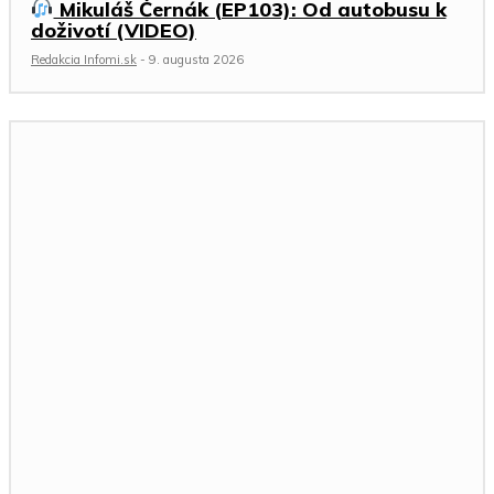
Mikuláš Černák (EP103): Od autobusu k
doživotí (VIDEO)
Redakcia Infomi.sk
-
9. augusta 2026