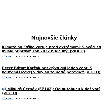
Najnovšie články
Klimatológ Faško varuje pred extrémami: Slováci sa
musia pripraviť, rok 2027 bude iný! (VIDEO)
ZÁBAVA
9. AUGUSTA 2026
Peter Bátor: Korčok neskrýva ani jeden cent. S
kauzami Ficovej vlády sa to nedá porovnať (VIDEO)
ZÁBAVA
9. AUGUSTA 2026
Mikuláš Černák (EP103): Od autobusu k doživotí
(VIDEO)
ZÁBAVA
9. AUGUSTA 2026