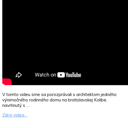
V tomto videu sme sa porozprávali s architektom jedného
výnimočného rodinného domu na bratislavskej Kolibe,
navrhnutý s …
Zdroj videa…