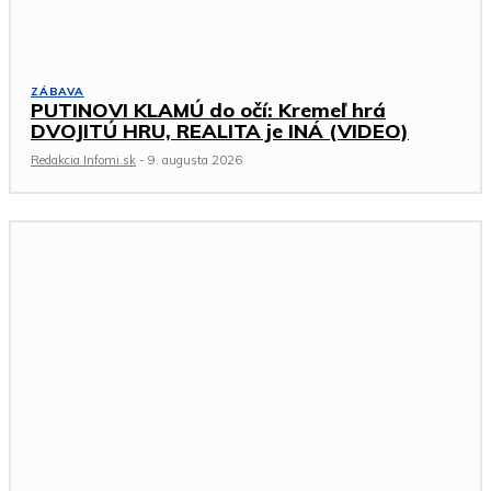
ZÁBAVA
PUTINOVI KLAMÚ do očí: Kremeľ hrá
DVOJITÚ HRU, REALITA je INÁ (VIDEO)
Redakcia Infomi.sk
-
9. augusta 2026