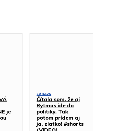
ZÁBAVA
VÁ
Čítala som, že aj
Rytmus ide do
 je
politiky. Tak
bou
potom prídem aj
ja, zlatko! #shorts
(VIDEO)