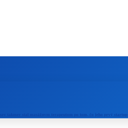
ZAHRANIČIE
ŠPORT
ZDRAVIE
sey takmer stal masážnym terapeutom po tom, čo jeho prvý startup