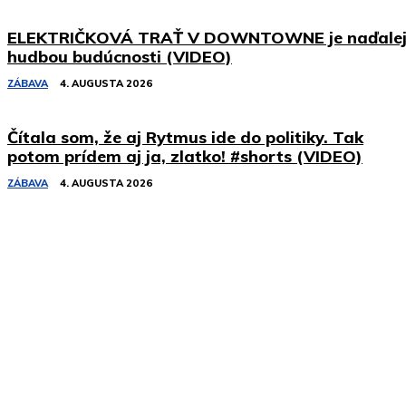
ELEKTRIČKOVÁ TRAŤ V DOWNTOWNE je naďale
hudbou budúcnosti (VIDEO)
ZÁBAVA
4. AUGUSTA 2026
Čítala som, že aj Rytmus ide do politiky. Tak
potom prídem aj ja, zlatko! #shorts (VIDEO)
ZÁBAVA
4. AUGUSTA 2026