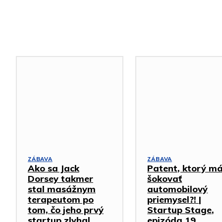
Podobné články
ZÁBAVA
ZÁBAVA
Ako sa Jack
Patent, ktorý m
Dorsey takmer
šokovať
stal masážnym
automobilový
terapeutom po
priemysel?! |
tom, čo jeho prvý
Startup Stage,
startup zlyhal
epizóda 19