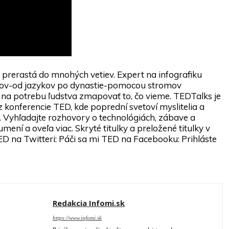
 prerastá do mnohých vetiev. Expert na infografiku
jov-od jazykov po dynastie-pomocou stromov
ľad na potrebu ľudstva zmapovať to, čo vieme. TEDTalks je
 konferencie TED, kde poprední svetoví myslitelia a
). Vyhľadajte rozhovory o technológiách, zábave a
ení a oveľa viac. Skryté titulky a preložené titulky v
D na Twitteri: Páči sa mi TED na Facebooku: Prihláste
Redakcia Infomi.sk
https://www.infomi.sk