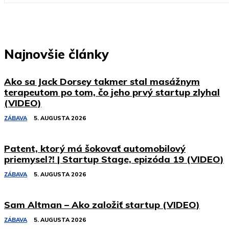
Najnovšie články
Ako sa Jack Dorsey takmer stal masážnym
terapeutom po tom, čo jeho prvý startup zlyhal
(VIDEO)
ZÁBAVA
5. AUGUSTA 2026
Patent, ktorý má šokovať automobilový
priemysel?! | Startup Stage, epizóda 19 (VIDEO)
ZÁBAVA
5. AUGUSTA 2026
Sam Altman – Ako založiť startup (VIDEO)
ZÁBAVA
5. AUGUSTA 2026