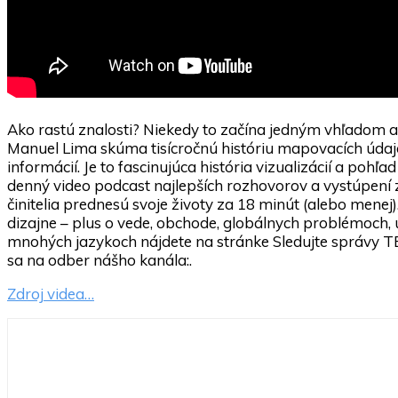
Ako rastú znalosti? Niekedy to začína jedným vhľadom a
Manuel Lima skúma tisícročnú históriu mapovacích úda
informácií. Je to fascinujúca história vizualizácií a poh
denný video podcast najlepších rozhovorov a vystúpení z
činitelia prednesú svoje životy za 18 minút (alebo menej
dizajne – plus o vede, obchode, globálnych problémoch, um
mnohých jazykoch nájdete na stránke Sledujte správy TE
sa na odber nášho kanála:.
Zdroj videa…