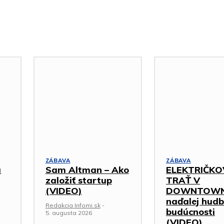
ZÁBAVA
ZÁBAVA
á
Sam Altman – Ako
ELEKTRIČKO
založiť startup
TRAŤ V
(VIDEO)
DOWNTOWNE
naďalej hud
Redakcia Infomi.sk
-
budúcnosti
5. augusta 2026
(VIDEO)