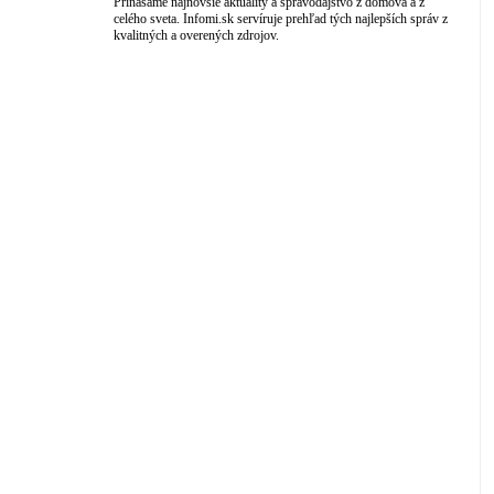
Prinášame najnovšie aktuality a spravodajstvo z domova a z
celého sveta. Infomi.sk servíruje prehľad tých najlepších správ z
kvalitných a overených zdrojov.