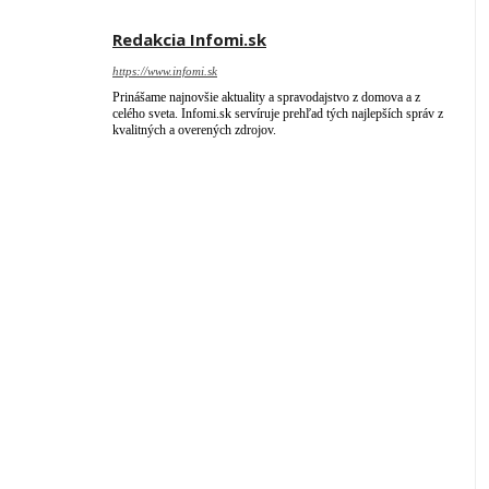
Redakcia Infomi.sk
https://www.infomi.sk
Prinášame najnovšie aktuality a spravodajstvo z domova a z
celého sveta. Infomi.sk servíruje prehľad tých najlepších správ z
kvalitných a overených zdrojov.