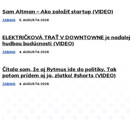
Sam Altman – Ako založiť startup (VIDEO)
ZÁBAVA
5. AUGUSTA 2026
ELEKTRIČKOVÁ TRAŤ V DOWNTOWNE je naďale
hudbou budúcnosti (VIDEO)
ZÁBAVA
4. AUGUSTA 2026
Čítala som, že aj Rytmus ide do politiky. Tak
potom prídem aj ja, zlatko! #shorts (VIDEO)
ZÁBAVA
4. AUGUSTA 2026