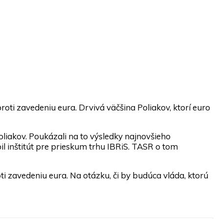
oti zavedeniu eura. Drvivá väčšina Poliakov, ktorí euro
liakov. Poukázali na to výsledky najnovšieho
l inštitút pre prieskum trhu IBRiS. TASR o tom
i zavedeniu eura. Na otázku, či by budúca vláda, ktorú