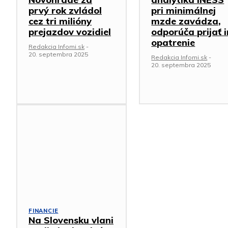
prvý rok zvládol
pri minimálnej
cez tri milióny
mzde zavádza,
prejazdov vozidiel
odporúča prijať 
opatrenie
Redakcia Infomi.sk
-
20. septembra 2025
Redakcia Infomi.sk
-
20. septembra 2025
FINANCIE
Na Slovensku vlani