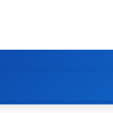
ZAHRANIČIE
ŠPORT
ZDRAVIE
sey takmer stal masážnym terapeutom po tom, čo jeho prvý startup