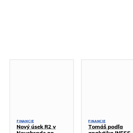
Podobné články
FINANCIE
FINANCIE
Nový úsek R2 v
Tomáš podľa
Novohrade za
analytika INESS