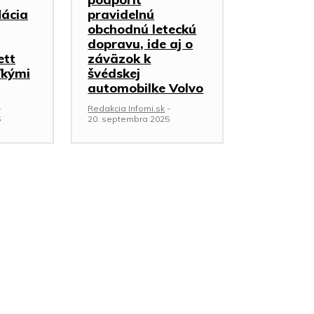
lácia
pravidelnú
obchodnú leteckú
dopravu, ide aj o
ett
záväzok k
ľkými
švédskej
automobilke Volvo
-
Redakcia Infomi.sk
-
5
20. septembra 2025