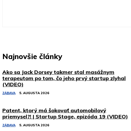
Najnovšie články
Ako sa Jack Dorsey takmer stal masážnym
terapeutom po tom, čo jeho prvý startup zlyhal
(VIDEO)
ZÁBAVA
5. AUGUSTA 2026
Patent, ktorý má šokovať automobilový
priemysel?! | Startup Stage, epizóda 19 (VIDEO)
ZÁBAVA
5. AUGUSTA 2026