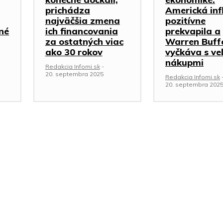
prichádza
Americká inf
najväčšia zmena
pozitívne
iné
ich financovania
prekvapila a
za ostatných viac
Warren Buff
ako 30 rokov
vyčkáva s ve
nákupmi
Redakcia Infomi.sk
-
20. septembra 2025
Redakcia Infomi.sk
20. septembra 202