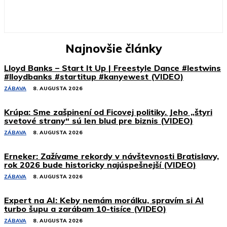
Najnovšie články
Lloyd Banks – Start It Up | Freestyle Dance #lestwins
#lloydbanks #startitup #kanyewest (VIDEO)
ZÁBAVA
8. AUGUSTA 2026
Krúpa: Sme zašpinení od Ficovej politiky. Jeho „štyri
svetové strany“ sú len blud pre biznis (VIDEO)
ZÁBAVA
8. AUGUSTA 2026
Erneker: Zažívame rekordy v návštevnosti Bratislavy,
rok 2026 bude historicky najúspešnejší (VIDEO)
ZÁBAVA
8. AUGUSTA 2026
Expert na AI: Keby nemám morálku, spravím si AI
turbo šupu a zarábam 10-tisíce (VIDEO)
ZÁBAVA
8. AUGUSTA 2026