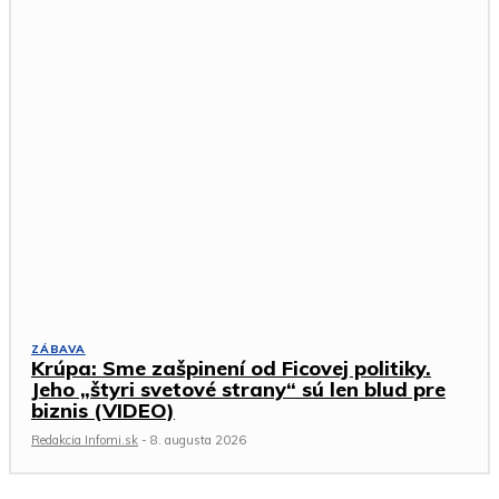
ZÁBAVA
Krúpa: Sme zašpinení od Ficovej politiky.
Jeho „štyri svetové strany“ sú len blud pre
biznis (VIDEO)
Redakcia Infomi.sk
-
8. augusta 2026