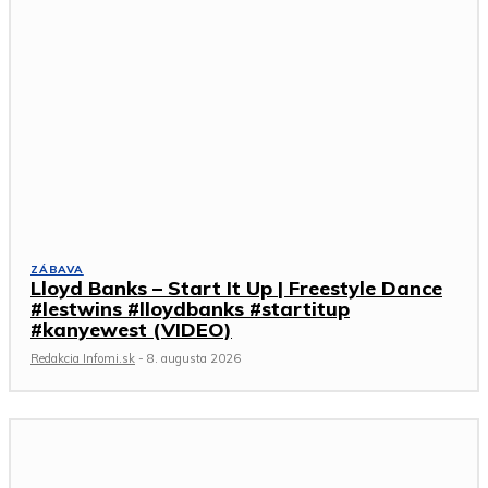
ZÁBAVA
Lloyd Banks – Start It Up | Freestyle Dance
#lestwins #lloydbanks #startitup
#kanyewest (VIDEO)
Redakcia Infomi.sk
-
8. augusta 2026