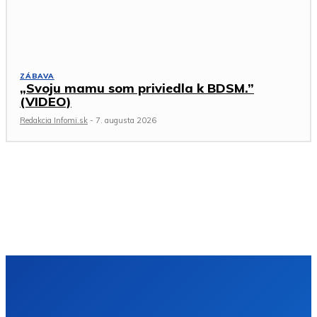
ZÁBAVA
„Svoju mamu som priviedla k BDSM.”
(VIDEO)
Redakcia Infomi.sk
-
7. augusta 2026