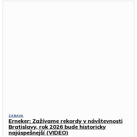
ZÁBAVA
Erneker: Zažívame rekordy v návštevnosti
Bratislavy, rok 2026 bude historicky
najúspešnejší (VIDEO)