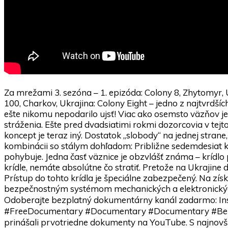
Za mrežami 3. sezóna – 1. epizóda: Colony 8, Zhytomyr
100, Charkov, Ukrajina: Colony Eight – jedno z najtvrdšíc
ešte nikomu nepodarilo ujsť! Viac ako osemsto väzňov 
stráženia. Ešte pred dvadsiatimi rokmi dozorcovia v tejt
koncept je teraz iný. Dostatok „slobody“ na jednej strane,
kombinácii so stálym dohľadom: Približne sedemdesiat ka
pohybuje. Jedna časť väznice je obzvlášť známa – krídlo
krídle, nemáte absolútne čo stratiť. Pretože na Ukrajine
Prístup do tohto krídla je špeciálne zabezpečený. Na zí
bezpečnostným systémom mechanických a elektron
Odoberajte bezplatný dokumentárny kanál zadarmo
#FreeDocumentary #Documentary #Documentary
prinášali prvotriedne dokumenty na YouTube. S najno