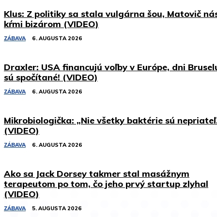
Klus: Z politiky sa stala vulgárna šou, Matovič ná
kŕmi bizárom (VIDEO)
ZÁBAVA
6. AUGUSTA 2026
Draxler: USA financujú voľby v Európe, dni Brusel
sú spočítané! (VIDEO)
ZÁBAVA
6. AUGUSTA 2026
Mikrobiologička: „Nie všetky baktérie sú nepriateľ
(VIDEO)
ZÁBAVA
6. AUGUSTA 2026
Ako sa Jack Dorsey takmer stal masážnym
terapeutom po tom, čo jeho prvý startup zlyhal
(VIDEO)
ZÁBAVA
5. AUGUSTA 2026