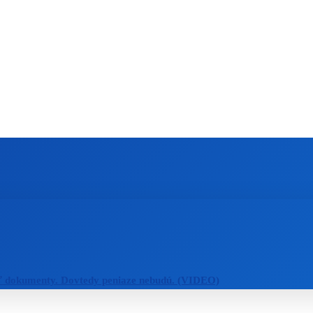
ZAHRANIČIE
ŠPORT
ZDRAVIE
ť dokumenty. Dovtedy peniaze nebudú. (VIDEO)