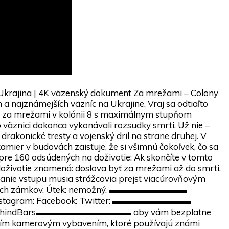
, Ukrajina | 4K väzenský dokument Za mrežami – Colony
h a najznámejších väzníc na Ukrajine. Vraj sa odtiaľto
je za mrežami v kolónii 8 s maximálnym stupňom
o väznici dokonca vykonávali rozsudky smrti. Už nie –
 drakonické tresty a vojenský dril na strane druhej. V
mier v budovách zaisťuje, že si všimnú čokoľvek, čo sa
 pre 160 odsúdených na doživotie: Ak skončíte v tomto
 doživotie znamená: doslova byť za mrežami až do smrti.
skanie vstupu musia strážcovia prejsť viacúrovňovým
ických zámkov. Útek: nemožný. ▬▬▬▬▬▬▬▬▬
: Instagram: Facebook: Twitter: ▬▬▬▬▬▬▬▬▬
 #BehindBars▬▬▬▬▬▬▬▬▬▬▬ aby vám bezplatne
vším kamerovým vybavením, ktoré používajú známi