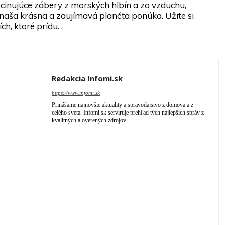
ascinujúce zábery z morských hlbín a zo vzduchu,
 naša krásna a zaujímavá planéta ponúka. Užite si
ch, ktoré prídu. .
Redakcia Infomi.sk
https://www.infomi.sk
Prinášame najnovšie aktuality a spravodajstvo z domova a z
celého sveta. Infomi.sk servíruje prehľad tých najlepších správ z
kvalitných a overených zdrojov.