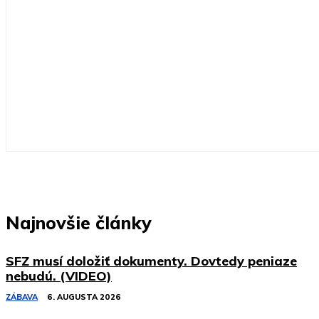
Najnovšie články
SFZ musí doložiť dokumenty. Dovtedy peniaze
nebudú. (VIDEO)
ZÁBAVA
6. AUGUSTA 2026