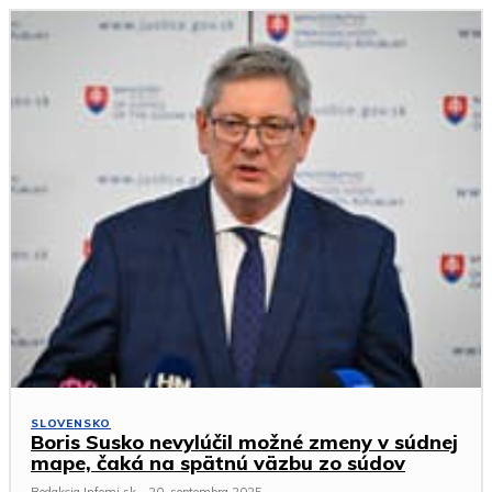
SLOVENSKO
Boris Susko nevylúčil možné zmeny v súdnej
mape, čaká na spätnú väzbu zo súdov
Redakcia Infomi.sk
-
20. septembra 2025