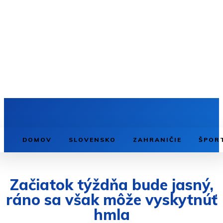
DOMOV
SLOVENSKO
ZAHRANIČIE
ŠPOR
Začiatok týždňa bude jasný,
ráno sa však môže vyskytnúť
hmla