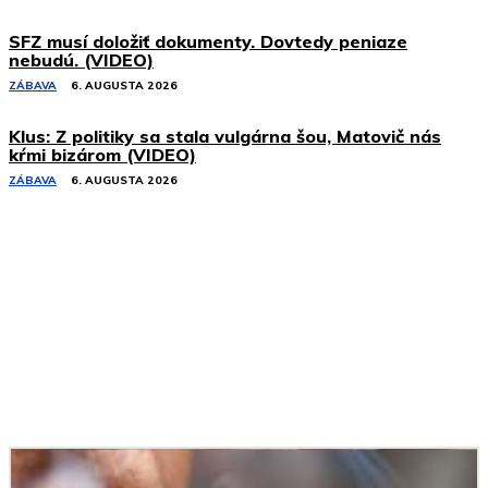
SFZ musí doložiť dokumenty. Dovtedy peniaze
nebudú. (VIDEO)
ZÁBAVA
6. AUGUSTA 2026
Klus: Z politiky sa stala vulgárna šou, Matovič nás
kŕmi bizárom (VIDEO)
ZÁBAVA
6. AUGUSTA 2026
Podobné články