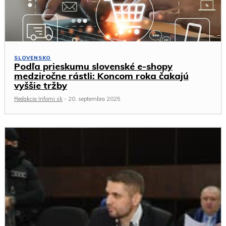
SLOVENSKO
Podľa prieskumu slovenské e-shopy
medziročne rástli: Koncom roka čakajú
vyššie tržby
Redakcia Infomi.sk
-
20. septembra 2025