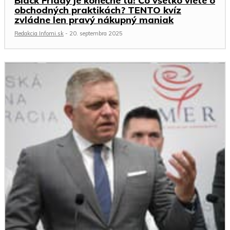
Black Friday je konečne tu! Čo všetko viete o
obchodných praktikách? TENTO kvíz
zvládne len pravý nákupný maniak
Redakcia Infomi.sk
-
20. septembra 2025