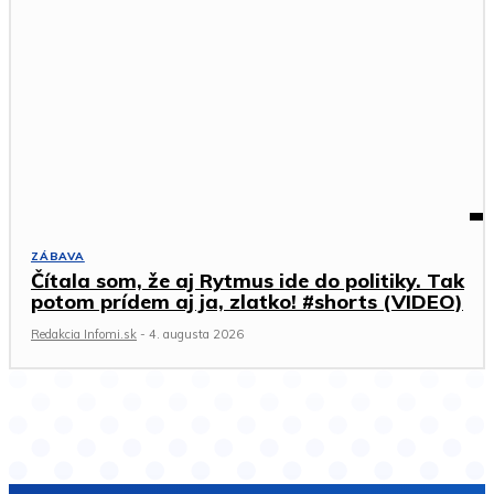
ZÁBAVA
Čítala som, že aj Rytmus ide do politiky. Tak
potom prídem aj ja, zlatko! #shorts (VIDEO)
Redakcia Infomi.sk
-
4. augusta 2026