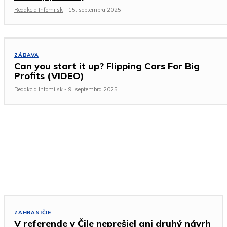
Redakcia Infomi.sk
-
15. septembra 2025
ZÁBAVA
Can you start it up? Flipping Cars For Big
Profits (VIDEO)
Redakcia Infomi.sk
-
9. septembra 2025
Zahraničie
ZAHRANIČIE
V referende v Čile neprešiel ani druhý návrh