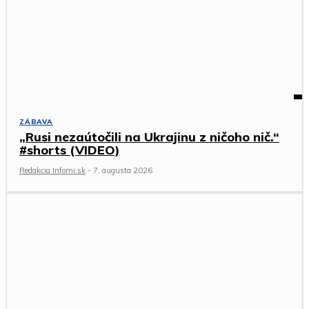
ZÁBAVA
„Rusi nezaútočili na Ukrajinu z ničoho nič.“
#shorts (VIDEO)
Redakcia Infomi.sk
-
7. augusta 2026