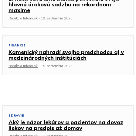
hlavnú úrokovú sadzbu na rekordnom
maxime
Redakcia Infomi.sk
-
19. septembra 2025
FINANCIE
Kamenický nahradí svojho predchodcu aj v
medzinárodných inštitúciách
Redakcia Infomi.sk
-
15. septembra 2025
Zdravie
ZDRAVIE
Aký je názor lekárov a pacientov na dovoz
liekov na predpis až domov