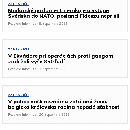
ZAHRANIČIE
Maďarský parlament nerokuje o vstupe
Švédska do NATO, poslanci Fideszu neprišli
Redakcia Infomi.sk
-
8. septembra 2025
ZAHRANIČIE
V Ekvádore pri operáciách proti gangom
zadržali vyše 850 ľudí
Redakcia Infomi.sk
-
9. septembra 2025
ZAHRANIČIE
V paláci našli neznámu zatúlanú ženu,
belgická kráľovská rodina nepodá sťažnosť
Redakcia Infomi.sk
-
20. septembra 2025