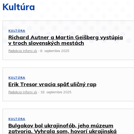
Kultúra
KULTÚRA
Richard Autner a Martin Geišberg vystúpia
v troch slovenských mestách
Redakcia Infomi.sk
-
8. septembra 2025
KULTÚRA
Erik Tresor vracia späť uličný rap
Redakcia Infomi.sk
-
18. septembra 2025
KULTÚRA
Bulgakov bol ukrajinofób, jeho múzeum
zatvoria. Vyhrala som, hovorí ukrajinská