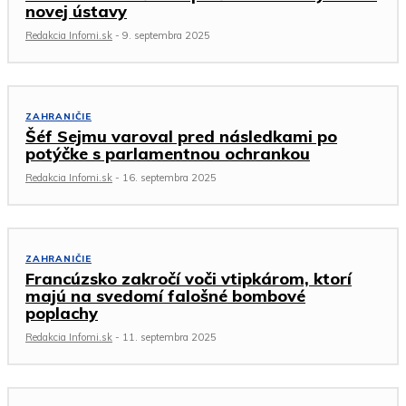
novej ústavy
Redakcia Infomi.sk
-
9. septembra 2025
ZAHRANIČIE
Šéf Sejmu varoval pred následkami po
potýčke s parlamentnou ochrankou
Redakcia Infomi.sk
-
16. septembra 2025
ZAHRANIČIE
Francúzsko zakročí voči vtipkárom, ktorí
majú na svedomí falošné bombové
poplachy
Redakcia Infomi.sk
-
11. septembra 2025