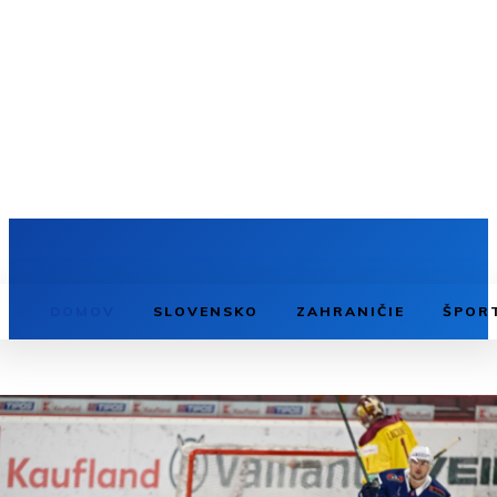
DOMOV
SLOVENSKO
ZAHRANIČIE
ŠPOR