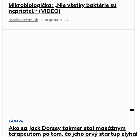
Mikrobiologička: „Nie všetky baktérie sú
nepriateľ.“ (VIDEO)
Redakcia Infomi.sk
-
6. augusta 2026
ZÁBAVA
Ako sa Jack Dorsey takmer stal masážnym
terapeutom po tom, čo jeho prvý startup zlyha