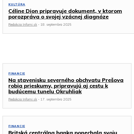
KULTÚRA
Céline Dion pripravuje dokument, v ktorom
porozpráva o svojej vzácnej diagnóze
Redakcia Infomi.sk
-
18. septembra 2025
Financie
FINANCIE
Na stavenisku severného obchvatu Prešova
robia prieskumy, pripravujú aj cestu k
budúcemu tunelu Okruhliak
Redakcia Infomi.sk
-
17. septembra 2025
FINANCIE
Britská centrálna banka ponechala svoju