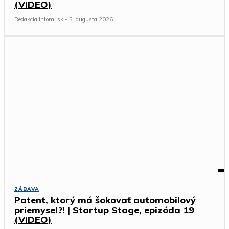
(VIDEO)
Redakcia Infomi.sk
-
5. augusta 2026
ZÁBAVA
Patent, ktorý má šokovať automobilový
priemysel?! | Startup Stage, epizóda 19
(VIDEO)