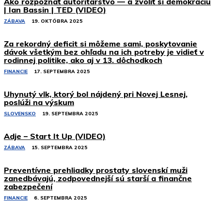
Ako rozpoznať autoritárstvo — a zvoliť si demokraciu
| Ian Bassin | TED (VIDEO)
ZÁBAVA
19. OKTÓBRA 2025
Za rekordný deficit si môžeme sami, poskytovanie
dávok všetkým bez ohľadu na ich potreby je vidieť v
rodinnej politike, ako aj v 13. dôchodkoch
FINANCIE
17. SEPTEMBRA 2025
Uhynutý vlk, ktorý bol nájdený pri Novej Lesnej,
poslúži na výskum
SLOVENSKO
19. SEPTEMBRA 2025
Adje – Start It Up (VIDEO)
ZÁBAVA
15. SEPTEMBRA 2025
Preventívne prehliadky prostaty slovenskí muži
zanedbávajú, zodpovednejší sú starší a finančne
zabezpečení
FINANCIE
6. SEPTEMBRA 2025