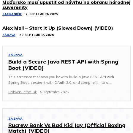
Maďarsko musí upustiť od návrhu na obranu národnej
suverenity
ZAHRANIČIE
7. SEPTEMBRA 2025
Alex Mali – Start It Up (Slowed Down) (VIDEO)
ZÁBAVA
20. SEPTEMBRA 2025
ZÁBAVA
Build a Secure Java REST API with Spring
Boot (VIDEO)
This screencast shows you how to build a Java REST API with
Spring Boot, secure it with OAuth 2.0, and compile it into a...
Redakcia Infomi.sk
-
5. septembra 2025
ZÁBAVA
Rucrew Bank Vs Bad Kid Jay (Official Boxing
Match) (VIDEO)