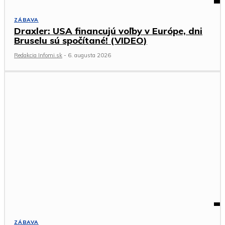
ZÁBAVA
Draxler: USA financujú voľby v Európe, dni
Bruselu sú spočítané! (VIDEO)
Redakcia Infomi.sk
-
6. augusta 2026
ZÁBAVA