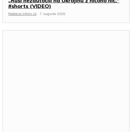
„Rusi nezaútočili na Ukrajinu z ničoho nič.“
#shorts (VIDEO)
Redakcia Infomi.sk
-
7. augusta 2026