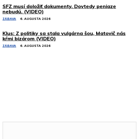
SFZ musí doložiť dokumenty. Dovtedy peniaze
nebudú. (VIDEO)
ZÁBAVA
6. AUGUSTA 2026
Klus: Z politiky sa stala vulgárna šou, Matovič nás
kŕmi bizárom (VIDEO)
ZÁBAVA
6. AUGUSTA 2026
Podobné články