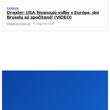
ZÁBAVA
Draxler: USA financujú voľby v Európe, dni
Bruselu sú spočítané! (VIDEO)
Redakcia Infomi.sk
-
6. augusta 2026