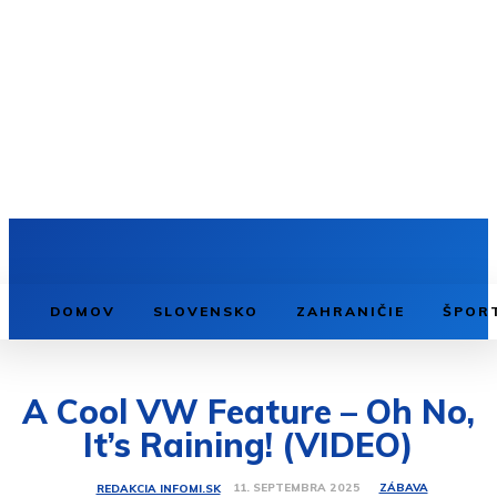
DOMOV
SLOVENSKO
ZAHRANIČIE
ŠPOR
A Cool VW Feature – Oh No,
It’s Raining! (VIDEO)
ZÁBAVA
11. SEPTEMBRA 2025
REDAKCIA INFOMI.SK