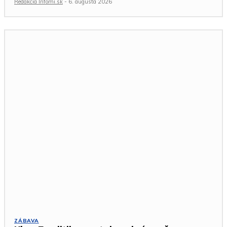
Redakcia Infomi.sk
-
6. augusta 2026
ZÁBAVA