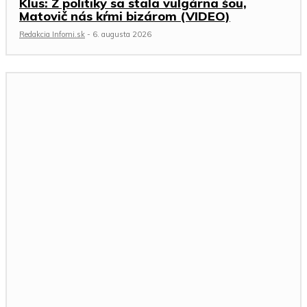
Klus: Z politiky sa stala vulgárna šou,
Matovič nás kŕmi bizárom (VIDEO)
Redakcia Infomi.sk
-
6. augusta 2026