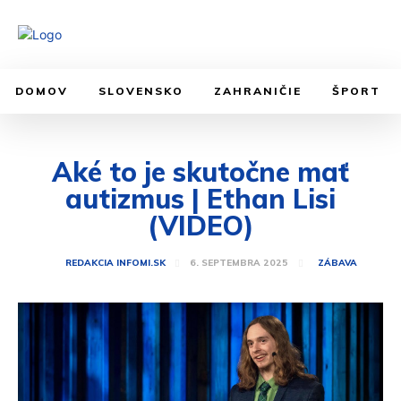
DOMOV
SLOVENSKO
ZAHRANIČIE
ŠPORT
Aké to je skutočne mať
autizmus | Ethan Lisi
(VIDEO)
6. SEPTEMBRA 2025
REDAKCIA INFOMI.SK
ZÁBAVA