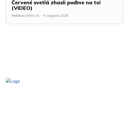
Červené svetlá zhasli poďme na to!
(VIDEO)
Redakcia Infomi.sk
-
4. augusta 2026
KONTAKT
Domov
Slovensko
Zahraničie
Šport
Zdravie
Kultúra
Magazín
Zábava
© Copyright Infomi.sk 2025