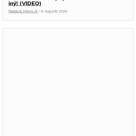
iný! (VIDEO)
Redakcia Infomi.sk
-
9. augusta 2026