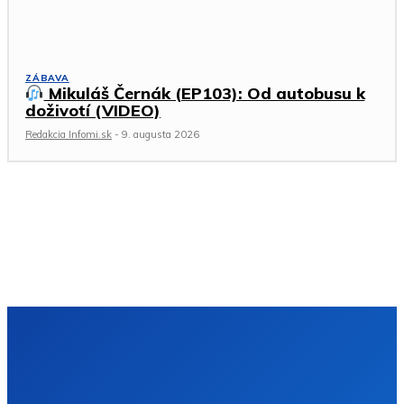
ZÁBAVA
Mikuláš Černák (EP103): Od autobusu k
doživotí (VIDEO)
Redakcia Infomi.sk
-
9. augusta 2026