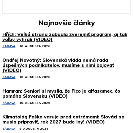
Najnovšie články
Hřích: Veľká strana zabudla zverejniť program, aj tak
voľby vyhrali (VIDEO)
ZÁBAVA
10. AUGUSTA 2026
Ondřej Novotný: Slovenská vláda nemá rada
úspešných podnikateľov, musíme s nimi bojovať
(VIDEO)
ZÁBAVA
10. AUGUSTA 2026
Hamran: Seniori si myslia, že Fico je alfasamec, čo
pomáha Slovensku (VIDEO)
ZÁBAVA
10. AUGUSTA 2026
Klimatológ Faško varuje pred extrémami: Slováci sa
musia pripraviť, rok 2027 bude iný! (VIDEO)
ZÁBAVA
9. AUGUSTA 2026