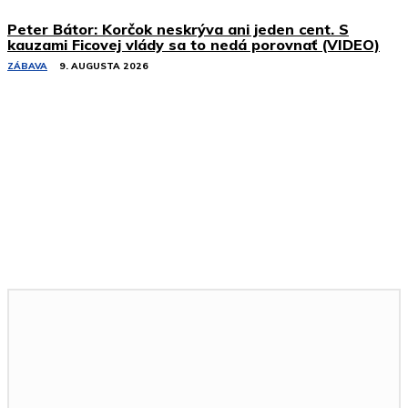
Peter Bátor: Korčok neskrýva ani jeden cent. S
kauzami Ficovej vlády sa to nedá porovnať (VIDEO)
ZÁBAVA
9. AUGUSTA 2026
Podobné články