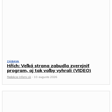
ZÁBAVA
Hřích: Veľká strana zabudla zverejniť
program, aj tak voľby vyhrali (VIDEO)
Redakcia Infomi.sk
-
10. augusta 2026