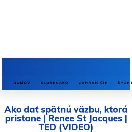
DOMOV
SLOVENSKO
ZAHRANIČIE
ŠPOR
Ako dať spätnú väzbu, ktorá
pristane | Renee St Jacques |
TED (VIDEO)