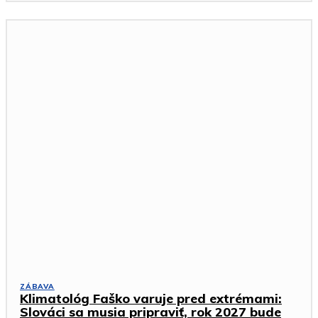
ZÁBAVA
Klimatológ Faško varuje pred extrémami:
Slováci sa musia pripraviť, rok 2027 bude