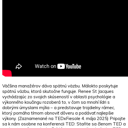
Väčšina manažérov dáva spätnú väzbu. Málokto poskytuje
spätnú väzbu, ktorá skutočne funguje. Renee St Jacques
vychádzajúc zo svojich skúseností v oblasti psychológie a
výkonného koučingu rozoberá to, v čom sa mnohí lídri s
dobrými úmyslami mýlia – a predstavuje trojdielny rámec,
ktorý pomáha tímom obnoviť dôveru a podávať najlepšie
výkony. (Zaznamenané na TEDxFiesole 4. mája 2025) Pripojte
sa k nám osobne na konferencii TED: Staňte sa členom TED a