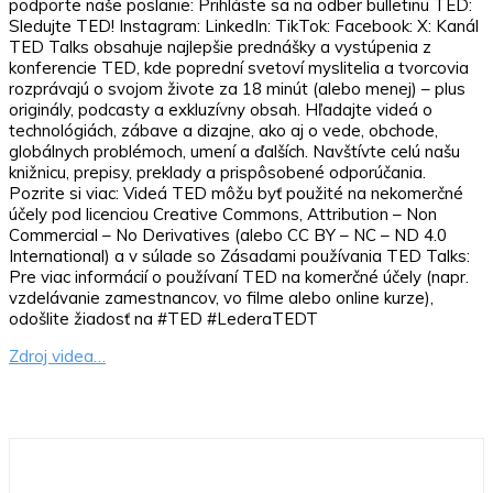
podporte naše poslanie: Prihláste sa na odber bulletinu TED:
Sledujte TED! Instagram: LinkedIn: TikTok: Facebook: X: Kanál
TED Talks obsahuje najlepšie prednášky a vystúpenia z
konferencie TED, kde poprední svetoví myslitelia a tvorcovia
rozprávajú o svojom živote za 18 minút (alebo menej) – plus
originály, podcasty a exkluzívny obsah. Hľadajte videá o
technológiách, zábave a dizajne, ako aj o vede, obchode,
globálnych problémoch, umení a ďalších. Navštívte celú našu
knižnicu, prepisy, preklady a prispôsobené odporúčania.
Pozrite si viac: Videá TED môžu byť použité na nekomerčné
účely pod licenciou Creative Commons, Attribution – Non
Commercial – No Derivatives (alebo CC BY – NC – ND 4.0
International) a v súlade so Zásadami používania TED Talks:
Pre viac informácií o používaní TED na komerčné účely (napr.
vzdelávanie zamestnancov, vo filme alebo online kurze),
odošlite žiadosť na #TED #LederaTEDT
Zdroj videa…