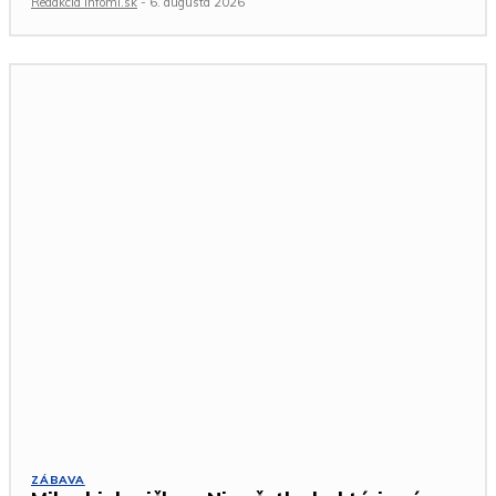
Redakcia Infomi.sk
-
6. augusta 2026
ZÁBAVA