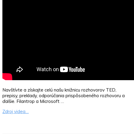
Navštívte a získajte celú našu knižnicu rozhovorov TED,
prepisy, preklady, odporúčania prispôsobeného rozhovoru a
ďalšie. Filantrop a Microsoft …
Zdroj videa…