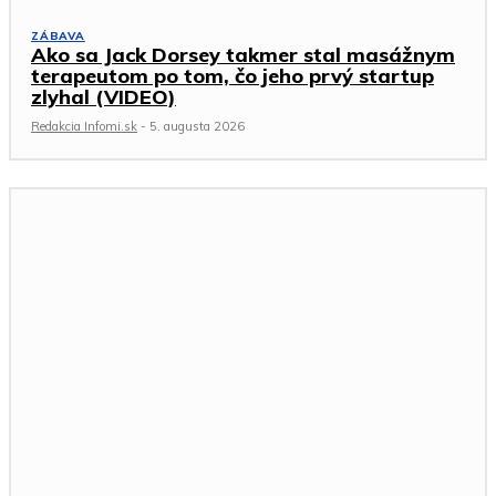
ZÁBAVA
Ako sa Jack Dorsey takmer stal masážnym
terapeutom po tom, čo jeho prvý startup
zlyhal (VIDEO)
Redakcia Infomi.sk
-
5. augusta 2026