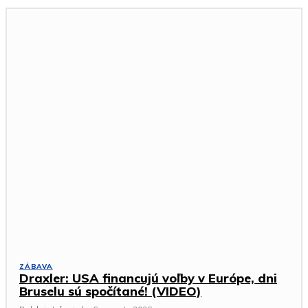
ZÁBAVA
Draxler: USA financujú voľby v Európe, dni
Bruselu sú spočítané! (VIDEO)