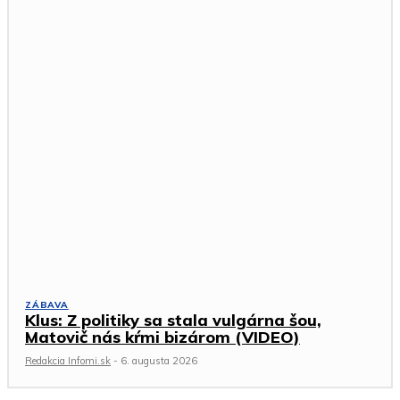
ZÁBAVA
Klus: Z politiky sa stala vulgárna šou,
Matovič nás kŕmi bizárom (VIDEO)
Redakcia Infomi.sk
-
6. augusta 2026