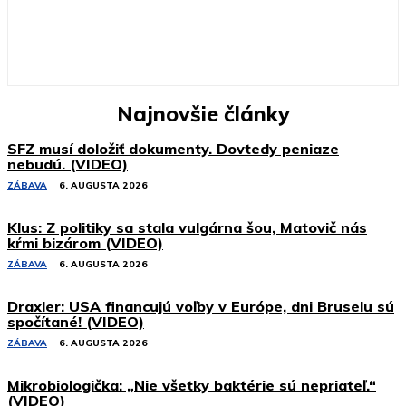
Najnovšie články
SFZ musí doložiť dokumenty. Dovtedy peniaze
nebudú. (VIDEO)
ZÁBAVA
6. AUGUSTA 2026
Klus: Z politiky sa stala vulgárna šou, Matovič nás
kŕmi bizárom (VIDEO)
ZÁBAVA
6. AUGUSTA 2026
Draxler: USA financujú voľby v Európe, dni Bruselu sú
spočítané! (VIDEO)
ZÁBAVA
6. AUGUSTA 2026
Mikrobiologička: „Nie všetky baktérie sú nepriateľ.“
(VIDEO)