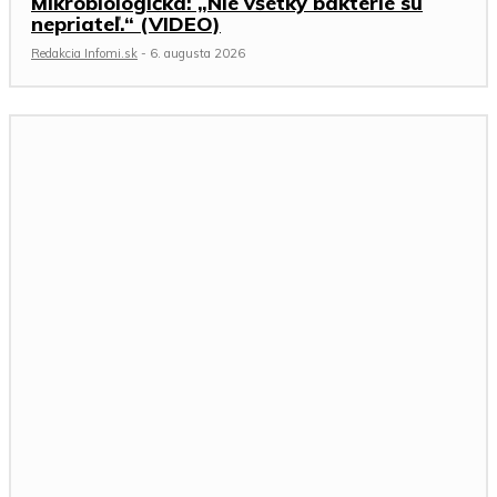
Mikrobiologička: „Nie všetky baktérie sú
nepriateľ.“ (VIDEO)
Redakcia Infomi.sk
-
6. augusta 2026