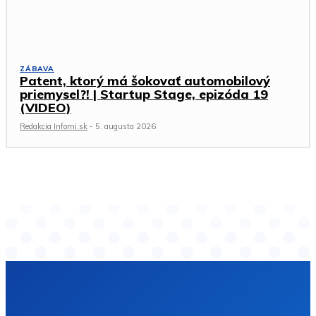
ZÁBAVA
Patent, ktorý má šokovať automobilový
priemysel?! | Startup Stage, epizóda 19
(VIDEO)
Redakcia Infomi.sk
-
5. augusta 2026