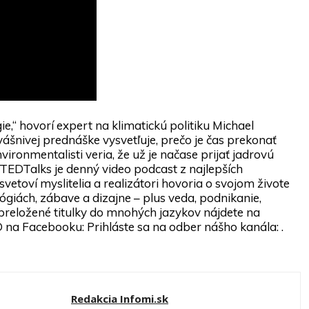
rgie,“ hovorí expert na klimatickú politiku Michael
 vášnivej prednáške vysvetľuje, prečo je čas prekonať
vironmentalisti veria, že už je načase prijať jadrovú
. TEDTalks je denný video podcast z najlepších
etoví myslitelia a realizátori hovoria o svojom živote
ógiách, zábave a dizajne – plus veda, podnikanie,
 preložené titulky do mnohých jazykov nájdete na
D na Facebooku: Prihláste sa na odber nášho kanála: .
Redakcia Infomi.sk