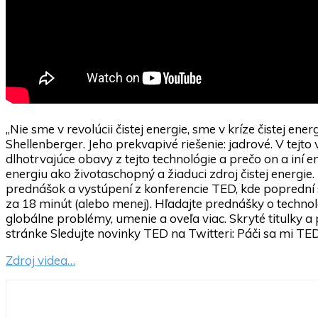
„Nie sme v revolúcii čistej energie, sme v kríze čistej ene
Shellenberger. Jeho prekvapivé riešenie: jadrové. V tejto
dlhotrvajúce obavy z tejto technológie a prečo on a iní en
energiu ako životaschopný a žiaduci zdroj čistej energie
prednášok a vystúpení z konferencie TED, kde poprední sv
za 18 minút (alebo menej). Hľadajte prednášky o technol
globálne problémy, umenie a oveľa viac. Skryté titulky a
stránke Sledujte novinky TED na Twitteri: Páči sa mi TE
Zdroj videa…