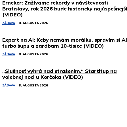
Erneker: Zažívame rekordy v návštevnosti
Bratislavy, rok 2026 bude historicky najúspešnejš
(VIDEO)
ZÁBAVA
8. AUGUSTA 2026
Expert na AI: Keby nemám morálku, spravím si AI
turbo šupu a zarábam 10-tisíce (VIDEO)
ZÁBAVA
8. AUGUSTA 2026
„Slušnosť vyhrá nad strašením.“ Startitup na
volebnej noci u Korčoka (VIDEO)
ZÁBAVA
8. AUGUSTA 2026