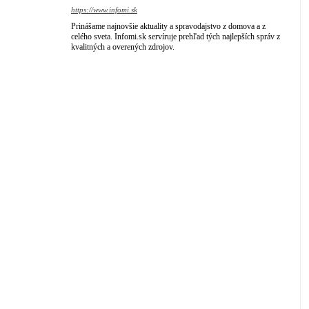
https://www.infomi.sk
Prinášame najnovšie aktuality a spravodajstvo z domova a z
celého sveta. Infomi.sk servíruje prehľad tých najlepších správ z
kvalitných a overených zdrojov.