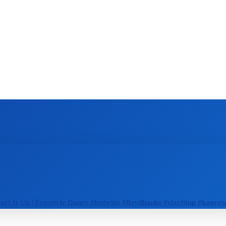
ZAHRANIČIE
ŠPORT
ZDRAVIE
art It Up | Freestyle Dance #lestwins #lloydbanks #startitup #kany