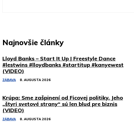
Najnovšie články
Lloyd Banks – Start It Up | Freestyle Dance
#lestwins #lloydbanks #startitup #kanyewest
(VIDEO)
ZÁBAVA
8. AUGUSTA 2026
Krúpa: Sme zašpinení od Ficovej politiky. Jeho
„štyri svetové strany“ sú len blud pre biznis
(VIDEO)
ZÁBAVA
8. AUGUSTA 2026