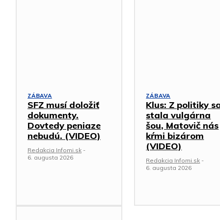
ZÁBAVA
ZÁBAVA
SFZ musí doložiť
Klus: Z politiky s
dokumenty.
stala vulgárna
Dovtedy peniaze
šou, Matovič nás
nebudú. (VIDEO)
kŕmi bizárom
(VIDEO)
Redakcia Infomi.sk
-
6. augusta 2026
Redakcia Infomi.sk
-
6. augusta 2026