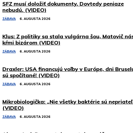
SFZ musí doložiť dokumenty. Dovtedy peniaze
nebudú. (VIDEO)
ZÁBAVA
6. AUGUSTA 2026
Klus: Z politiky sa stala vulgárna šou, Matovič ná
kŕmi bizárom (VIDEO)
ZÁBAVA
6. AUGUSTA 2026
Draxler: USA financujú voľby v Európe, dni Brusel
sú spočítané! (VIDEO)
ZÁBAVA
6. AUGUSTA 2026
Mikrobiologička: „Nie všetky baktérie sú nepriateľ
(VIDEO)
ZÁBAVA
6. AUGUSTA 2026