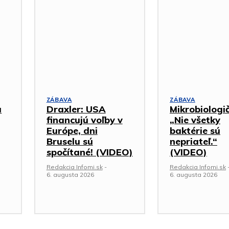
ZÁBAVA
ZÁBAVA
a
Draxler: USA
Mikrobiologi
financujú voľby v
„Nie všetky
Európe, dni
baktérie sú
Bruselu sú
nepriateľ.“
spočítané! (VIDEO)
(VIDEO)
Redakcia Infomi.sk
-
Redakcia Infomi.sk
6. augusta 2026
6. augusta 2026