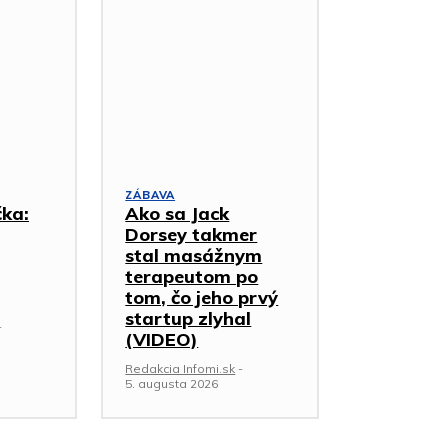
ZÁBAVA
čka:
Ako sa Jack
Dorsey takmer
stal masážnym
terapeutom po
tom, čo jeho prvý
startup zlyhal
-
(VIDEO)
Redakcia Infomi.sk
-
5. augusta 2026