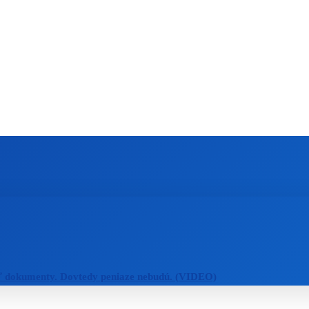
ZAHRANIČIE
ŠPORT
ZDRAVIE
ť dokumenty. Dovtedy peniaze nebudú. (VIDEO)