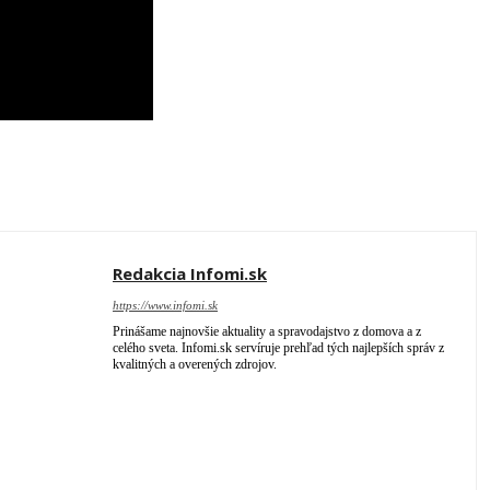
Redakcia Infomi.sk
https://www.infomi.sk
Prinášame najnovšie aktuality a spravodajstvo z domova a z
celého sveta. Infomi.sk servíruje prehľad tých najlepších správ z
kvalitných a overených zdrojov.