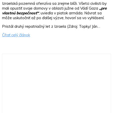
Izraelská pozemná ofenzíva sa zrejme blíži. Všetci civilisti by
mali opustiť svoje domovy v oblasti južne od Vádí Gaza
„pre
vlastnú bezpečnosť“
, uviedla v piatok armáda. Návrat sa
môže uskutočniť až po ďalšej výzve, hovorí sa vo vyhlásení.
Pristál druhý repatriačný let z Izraela (Zdroj: Topky/ Ján…
Čítať celý článok