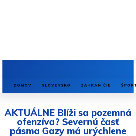
DOMOV
SLOVENSKO
ZAHRANIČIE
ŠPOR
AKTUÁLNE Blíži sa pozemná
ofenzíva? Severnú časť
pásma Gazy má urýchlene