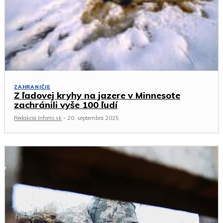
ZAHRANIČIE
Z ľadovej kryhy na jazere v Minnesote
zachránili vyše 100 ľudí
Redakcia Infomi.sk
-
20. septembra 2025