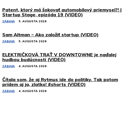
Patent, ktorý má šokovať automobilový priemysel?! |
Startup Stage, epizóda 19 (VIDEO)
ZÁBAVA
5. AUGUSTA 2026
Sam Altman – Ako založiť startup (VIDEO)
ZÁBAVA
5. AUGUSTA 2026
ELEKTRIČKOVÁ TRAŤ V DOWNTOWNE je naďalej
hudbou budúcnosti (VIDEO)
ZÁBAVA
4. AUGUSTA 2026
Čítala som, že aj Rytmus ide do politiky. Tak potom
prídem aj ja, zlatko! #shorts (VIDEO)
ZÁBAVA
4. AUGUSTA 2026