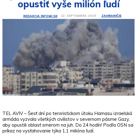
opustiť vyše milión ľudí
ZAHRANIČIE
12. SEPTEMBRA 2025
REDAKCIA INFOMI.SK
TEL AVIV – Šesť dní po teroristickom útoku Hamasu izraelská
armáda vyzvala všetkých civilistov v severnom pásme Gazy,
aby opustili oblasť smerom na juh. Do 24 hodín! Podľa OSN sa
príkaz na vysťahovanie týka 1,1 milióna ľudí.