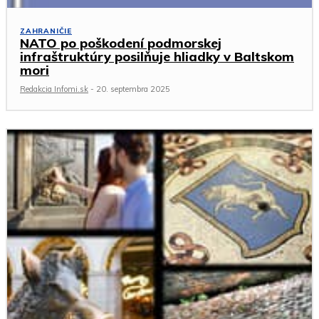
ZAHRANIČIE
NATO po poškodení podmorskej
infraštruktúry posilňuje hliadky v Baltskom
mori
Redakcia Infomi.sk
-
20. septembra 2025