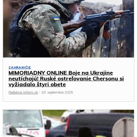
ZAHRANIČIE
MIMORIADNY ONLINE Boje na Ukrajine
neutíchajú! Ruské ostreľovanie Chersonu si
vyžiadalo štyri obete
Redakcia Infomi.sk
-
20. septembra 2025