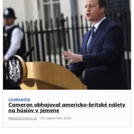
ZAHRANIČIE
Cameron obhajoval americko-britské nálety
na húsíov v Jemene
Redakcia Infomi.sk
-
20. septembra 2025