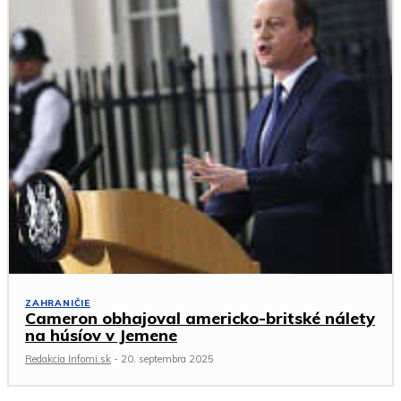
ZAHRANIČIE
Cameron obhajoval americko-britské nálety
na húsíov v Jemene
Redakcia Infomi.sk
-
20. septembra 2025