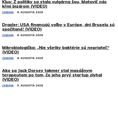
Klus: Z politiky sa stala vulgárna šou, Matovič nás
kŕmi bizárom (VIDEO)
ZÁBAVA
6. AUGUSTA 2026
Draxler: USA financujú voľby v Európe, dni Bruselu sú
spočítané! (VIDEO)
ZÁBAVA
6. AUGUSTA 2026
Mikrobiologička: „Nie všetky baktérie sú nepriateľ.“
(VIDEO)
ZÁBAVA
6. AUGUSTA 2026
Ako sa Jack Dorsey takmer stal masážnym
terapeutom po tom, čo jeho prvý startup zlyhal
(VIDEO)
ZÁBAVA
5. AUGUSTA 2026