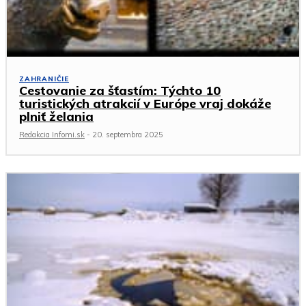
ZAHRANIČIE
Cestovanie za šťastím: Týchto 10
turistických atrakcií v Európe vraj dokáže
plniť želania
Redakcia Infomi.sk
-
20. septembra 2025