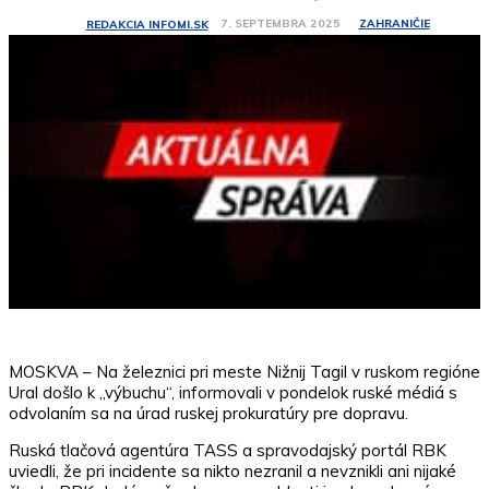
ZAHRANIČIE
7. SEPTEMBRA 2025
REDAKCIA INFOMI.SK
MOSKVA – Na železnici pri meste Nižnij Tagil v ruskom regióne
Ural došlo k „výbuchu“, informovali v pondelok ruské médiá s
odvolaním sa na úrad ruskej prokuratúry pre dopravu.
Ruská tlačová agentúra TASS a spravodajský portál RBK
uviedli, že pri incidente sa nikto nezranil a nevznikli ani nijaké