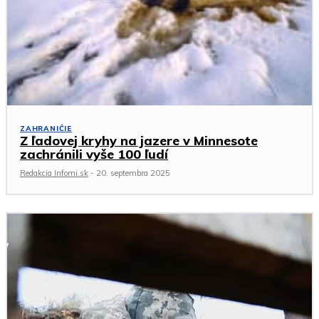
ZAHRANIČIE
Z ľadovej kryhy na jazere v Minnesote
zachránili vyše 100 ľudí
Redakcia Infomi.sk
-
20. septembra 2025