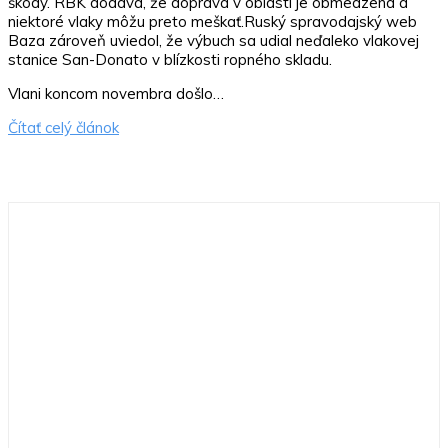
škody. RBK dodáva, že doprava v oblasti je obmedzená a
niektoré vlaky môžu preto meškať.Ruský spravodajský web
Baza zároveň uviedol, že výbuch sa udial neďaleko vlakovej
stanice San-Donato v blízkosti ropného skladu.
Vlani koncom novembra došlo…
Čítať celý článok