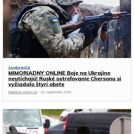
ZAHRANIČIE
MIMORIADNY ONLINE Boje na Ukrajine
neutíchajú! Ruské ostreľovanie Chersonu si
vyžiadalo štyri obete
Redakcia Infomi.sk
-
20. septembra 2025