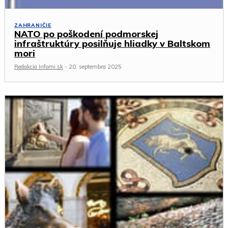
ZAHRANIČIE
NATO po poškodení podmorskej
infraštruktúry posilňuje hliadky v Baltskom
mori
Redakcia Infomi.sk
-
20. septembra 2025