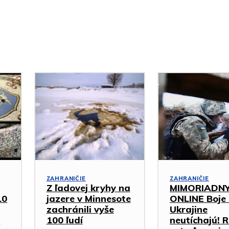
ZAHRANIČIE
ZAHRANIČIE
Z ľadovej kryhy na
MIMORIADN
10
jazere v Minnesote
ONLINE Boje
zachránili vyše
Ukrajine
e
100 ľudí
neutíchajú! 