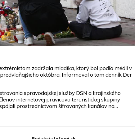
 extrémistom zadržala mladíka, ktorý bol podľa médií v
 predvlaňajšieho októbra. Informoval o tom denník Der
etrovania spravodajskej služby DSN a krajinského
lenov internetovej pravicovo teroristickej skupiny
spájali prostredníctvom šifrovaných kanálov na…
Redakcia Infomi.sk