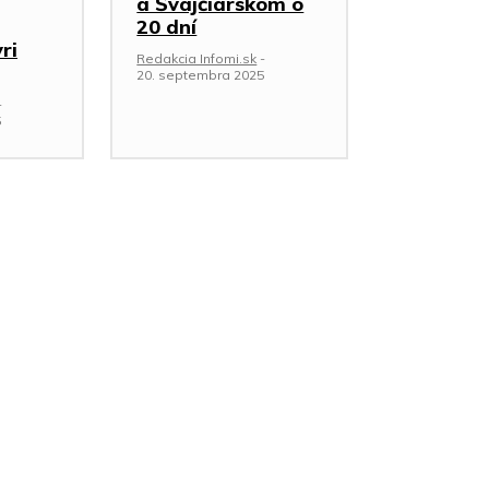
a Švajčiarskom o
20 dní
ri
Redakcia Infomi.sk
-
20. septembra 2025
-
5