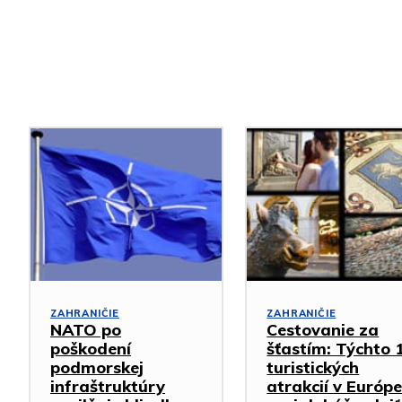
Podobné články
ZAHRANIČIE
ZAHRANIČIE
NATO po
Cestovanie za
poškodení
šťastím: Týchto 
podmorskej
turistických
infraštruktúry
atrakcií v Európ