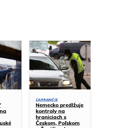
ZAHRANIČIE
Y
Nemecko predlžuje
 na
kontroly na
hraniciach s
Ruské
Českom, Poľskom