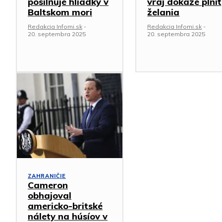
posilňuje hliadky v
vraj dokáže plniť
Baltskom mori
želania
Redakcia Infomi.sk
-
Redakcia Infomi.sk
-
20. septembra 2025
20. septembra 2025
ZAHRANIČIE
Cameron
obhajoval
americko-britské
nálety na húsíov v