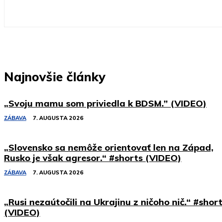
Najnovšie články
„Svoju mamu som priviedla k BDSM.” (VIDEO)
ZÁBAVA
7. AUGUSTA 2026
„Slovensko sa nemôže orientovať len na Západ,
Rusko je však agresor.“ #shorts (VIDEO)
ZÁBAVA
7. AUGUSTA 2026
„Rusi nezaútočili na Ukrajinu z ničoho nič.“ #shor
(VIDEO)