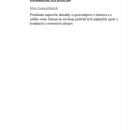
https://www.infomi.sk
Prinášame najnovšie aktuality a spravodajstvo z domova a z
celého sveta. Infomi.sk servíruje prehľad tých najlepších správ z
kvalitných a overených zdrojov.