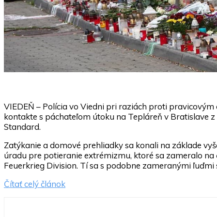
VIEDEŇ – Polícia vo Viedni pri raziách proti pravicovým
kontakte s páchateľom útoku na Tepláreň v Bratislave z
Standard.
Zatýkanie a domové prehliadky sa konali na základe vyš
úradu pre potieranie extrémizmu, ktoré sa zameralo na č
Feuerkrieg Division. Tí sa s podobne zameranými ľuďmi 
Čítať celý článok