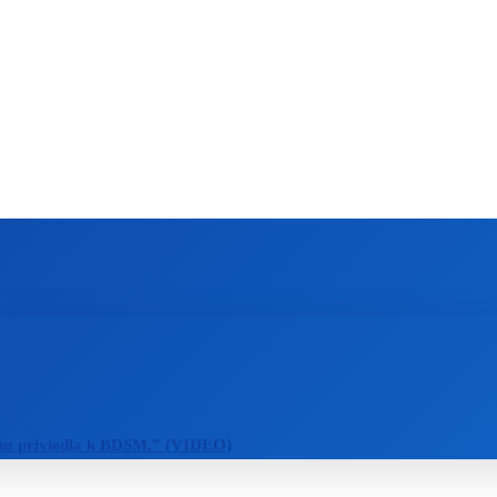
ZAHRANIČIE
ŠPORT
ZDRAVIE
m priviedla k BDSM.” (VIDEO)