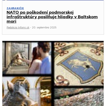
ZAHRANIČIE
NATO po poškodení podmorskej
infraštruktúry posilňuje hliadky v Baltskom
mori
Redakcia Infomi.sk
-
20. septembra 2025