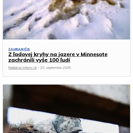
ZAHRANIČIE
Z ľadovej kryhy na jazere v Minnesote
zachránili vyše 100 ľudí
Redakcia Infomi.sk
-
20. septembra 2025