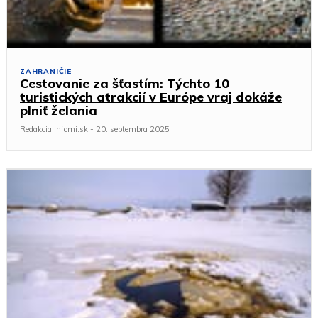
ZAHRANIČIE
Cestovanie za šťastím: Týchto 10
turistických atrakcií v Európe vraj dokáže
plniť želania
Redakcia Infomi.sk
-
20. septembra 2025