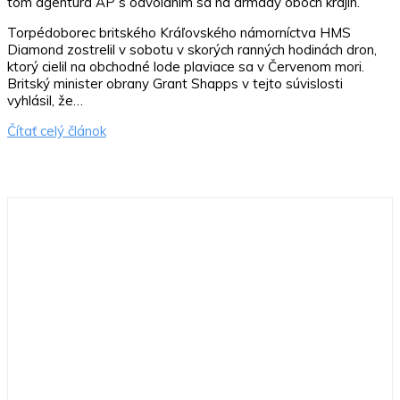
tom agentúra AP s odvolaním sa na armády oboch krajín.
Torpédoborec britského Kráľovského námorníctva HMS
Diamond zostrelil v sobotu v skorých ranných hodinách dron,
ktorý cielil na obchodné lode plaviace sa v Červenom mori.
Britský minister obrany Grant Shapps v tejto súvislosti
vyhlásil, že…
Čítať celý článok