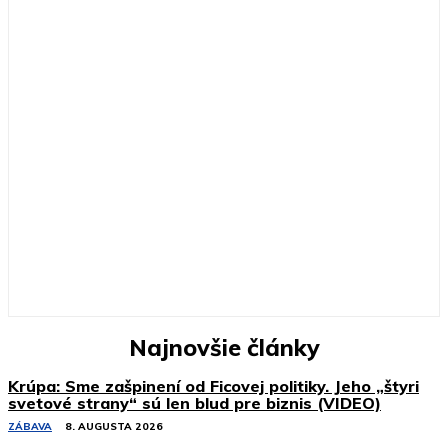
Najnovšie články
Krúpa: Sme zašpinení od Ficovej politiky. Jeho „štyri
svetové strany“ sú len blud pre biznis (VIDEO)
ZÁBAVA
8. AUGUSTA 2026