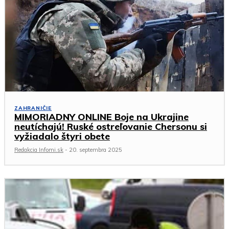
ZAHRANIČIE
MIMORIADNY ONLINE Boje na Ukrajine
neutíchajú! Ruské ostreľovanie Chersonu si
vyžiadalo štyri obete
Redakcia Infomi.sk
-
20. septembra 2025