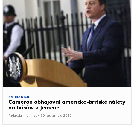
ZAHRANIČIE
Cameron obhajoval americko-britské nálety
na húsíov v Jemene
Redakcia Infomi.sk
-
20. septembra 2025