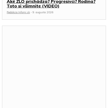
Aké ZLO prichádza? Progresivci? Rodina?
Toto si všimnite (VIDEO)
Redakcia Infomi.sk
-
9. augusta 2026