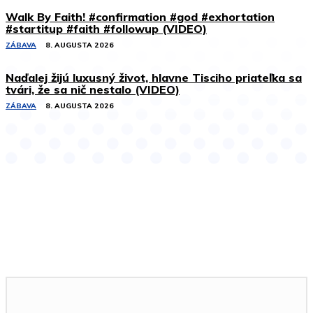
Walk By Faith! #confirmation #god #exhortation
#startitup #faith #followup (VIDEO)
ZÁBAVA
8. AUGUSTA 2026
Naďalej žijú luxusný život, hlavne Tisciho priateľka sa
tvári, že sa nič nestalo (VIDEO)
ZÁBAVA
8. AUGUSTA 2026
Podobné články