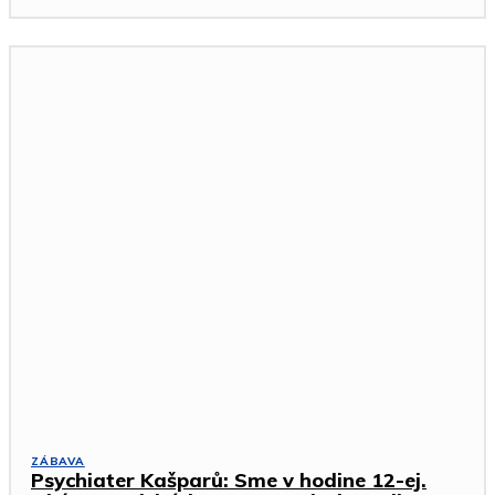
ZÁBAVA
Psychiater Kašparů: Sme v hodine 12-ej.