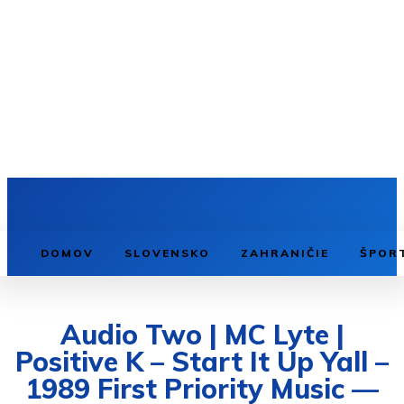
DOMOV
SLOVENSKO
ZAHRANIČIE
ŠPOR
Audio Two | MC Lyte |
Positive K – Start It Up Yall –
1989 First Priority Music —