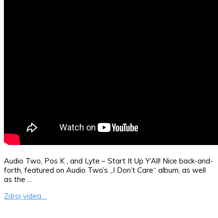
Audio Two, Pos K , and Lyte – Start It Up Y’All! Nice back-and-
forth, featured on Audio Two’s „I Don’t Care“ album, as well
as the …
Zdroj videa…