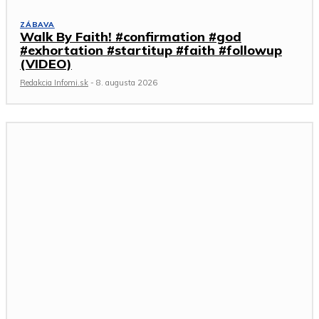
ZÁBAVA
Walk By Faith! #confirmation #god
#exhortation #startitup #faith #followup
(VIDEO)
Redakcia Infomi.sk
-
8. augusta 2026