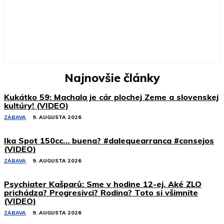
Najnovšie články
Kukátko 59: Machala je cár plochej Zeme a slovenskej
kultúry! (VIDEO)
ZÁBAVA
9. AUGUSTA 2026
Ika Spot 150cc… buena? #dalequearranca #consejos
(VIDEO)
ZÁBAVA
9. AUGUSTA 2026
Psychiater Kašparů: Sme v hodine 12-ej. Aké ZLO
prichádza? Progresivci? Rodina? Toto si všimnite
(VIDEO)
ZÁBAVA
9. AUGUSTA 2026