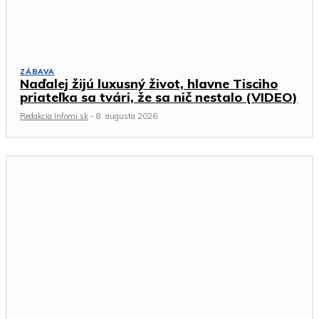
ZÁBAVA
Naďalej žijú luxusný život, hlavne Tisciho
priateľka sa tvári, že sa nič nestalo (VIDEO)
Redakcia Infomi.sk
-
8. augusta 2026