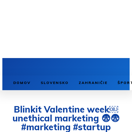
DOMOV
SLOVENSKO
ZAHRANIČIE
ŠPOR
Blinkit Valentine week￼
unethical marketing 😨😨
#marketing #startup