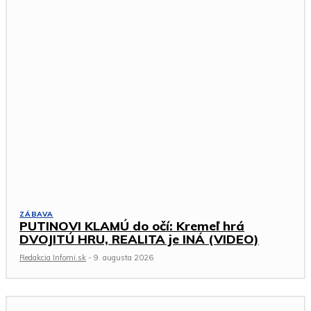
ZÁBAVA
PUTINOVI KLAMÚ do očí: Kremeľ hrá
DVOJITÚ HRU, REALITA je INÁ (VIDEO)
Redakcia Infomi.sk
-
9. augusta 2026