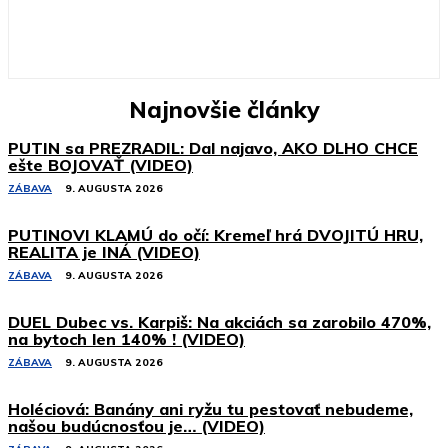
Najnovšie články
PUTIN sa PREZRADIL: Dal najavo, AKO DLHO CHCE
ešte BOJOVAŤ (VIDEO)
ZÁBAVA
9. AUGUSTA 2026
PUTINOVI KLAMÚ do očí: Kremeľ hrá DVOJITÚ HRU,
REALITA je INÁ (VIDEO)
ZÁBAVA
9. AUGUSTA 2026
DUEL Dubec vs. Karpiš: Na akciách sa zarobilo 470%,
na bytoch len 140% ! (VIDEO)
ZÁBAVA
9. AUGUSTA 2026
Holéciová: Banány ani ryžu tu pestovať nebudeme,
našou budúcnosťou je… (VIDEO)