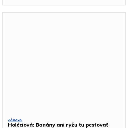
ZÁBAVA
Holéciová: Banány ani ryžu tu pestovať