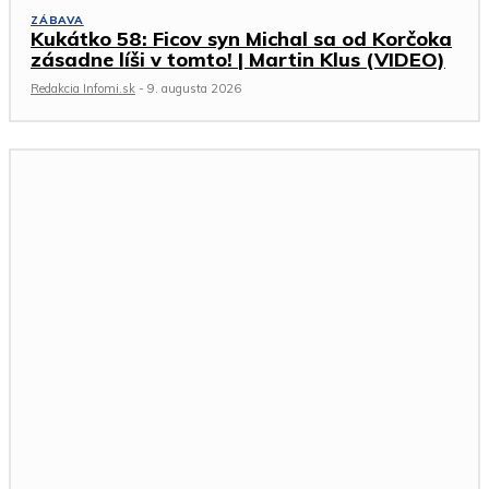
ZÁBAVA
Kukátko 58: Ficov syn Michal sa od Korčoka
zásadne líši v tomto! | Martin Klus (VIDEO)
Redakcia Infomi.sk
-
9. augusta 2026