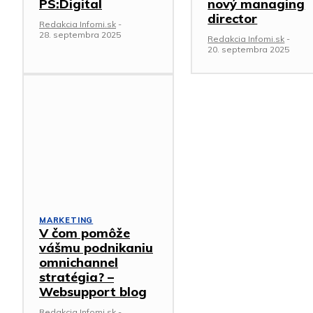
PS:Digital
nový managing
director
Redakcia Infomi.sk
-
28. septembra 2025
Redakcia Infomi.sk
-
20. septembra 2025
MARKETING
V čom pomôže
vášmu podnikaniu
omnichannel
stratégia? –
Websupport blog
Redakcia Infomi.sk
-