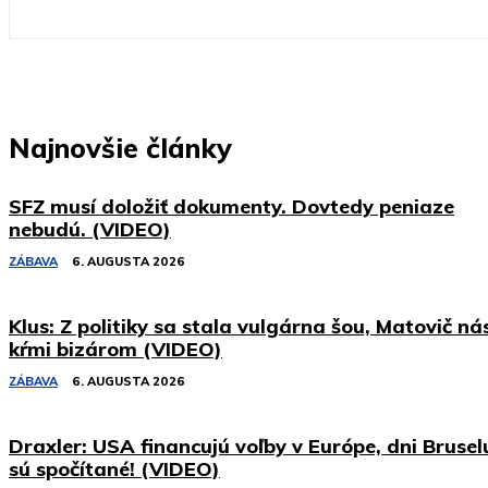
Najnovšie články
SFZ musí doložiť dokumenty. Dovtedy peniaze
nebudú. (VIDEO)
ZÁBAVA
6. AUGUSTA 2026
Klus: Z politiky sa stala vulgárna šou, Matovič ná
kŕmi bizárom (VIDEO)
ZÁBAVA
6. AUGUSTA 2026
Draxler: USA financujú voľby v Európe, dni Brusel
sú spočítané! (VIDEO)