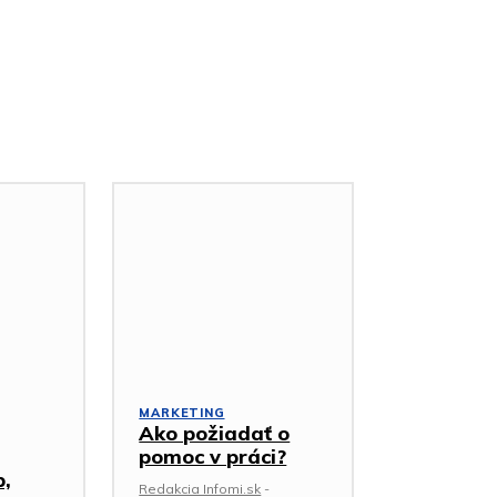
MARKETING
Ako požiadať o
pomoc v práci?
p,
Redakcia Infomi.sk
-