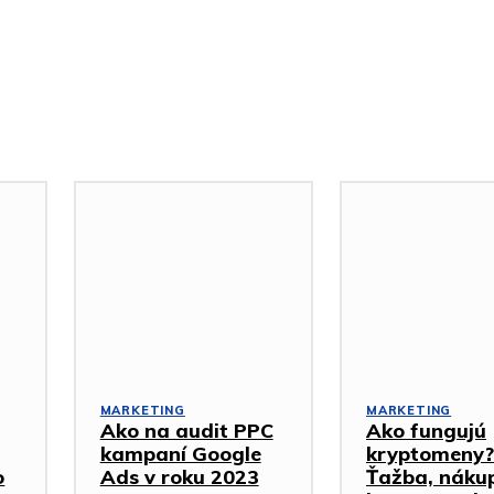
MARKETING
MARKETING
Ako na audit PPC
Ako fungujú
kampaní Google
kryptomeny?
o
Ads v roku 2023
Ťažba, náku