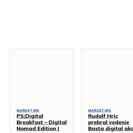
Podobné články
MARKETING
MARKETING
PS:Digital
Rudolf Hric
Breakfast – Digital
prebral vedenie
Nomad Edition |
Basta digital ak