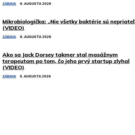
ZÁBAVA
6. AUGUSTA 2026
Mikrobiologička: „Nie všetky baktérie sú nepriateľ
(VIDEO)
ZÁBAVA
6. AUGUSTA 2026
Ako sa Jack Dorsey takmer stal masážnym
terapeutom po tom, čo jeho prvý startup zlyhal
(VIDEO)
ZÁBAVA
5. AUGUSTA 2026