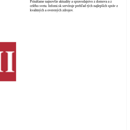
Prinášame najnovšie aktuality a spravodajstvo z domova a z
celého sveta. Infomi.sk servíruje prehľad tých najlepších správ z
kvalitných a overených zdrojov.