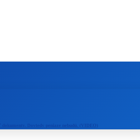
ZAHRANIČIE
ŠPORT
ZDRAVIE
ť dokumenty. Dovtedy peniaze nebudú. (VIDEO)