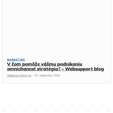
MARKETING
V čom pomôže vášmu podnikaniu
omnichannel stratégia? – Websupport blog
Redakcia Infomi.sk
-
20. septembra 2025