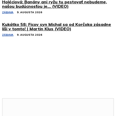
Holéciová: Banány ani ryžu tu pestovať nebudeme,
našou budúcnosťou je… (VIDEO)
ZÁBAVA
9. AUGUSTA 2026
Kukátko 58: Ficov syn Michal sa od Korčoka zásadne
líši v tomto! | Martin Klus (VIDEO)
ZÁBAVA
9. AUGUSTA 2026
Podobné články