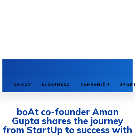
DOMOV
SLOVENSKO
ZAHRANIČIE
ŠPOR
boAt co-founder Aman
Gupta shares the journey
from StartUp to success with