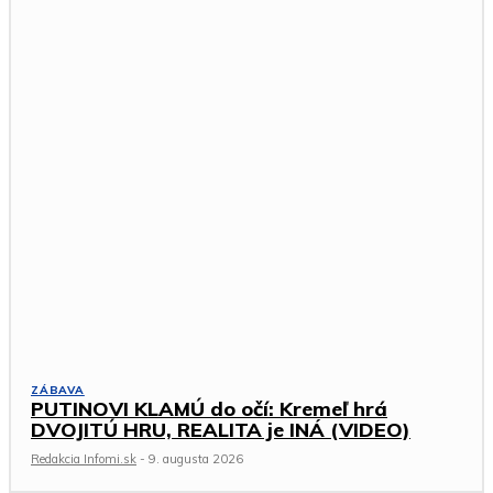
ZÁBAVA
PUTINOVI KLAMÚ do očí: Kremeľ hrá
DVOJITÚ HRU, REALITA je INÁ (VIDEO)
Redakcia Infomi.sk
-
9. augusta 2026