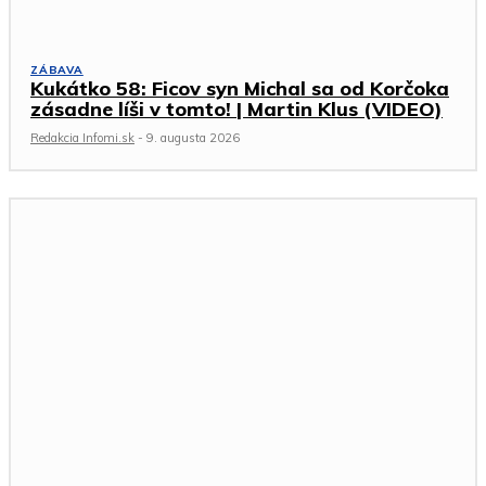
ZÁBAVA
Kukátko 58: Ficov syn Michal sa od Korčoka
zásadne líši v tomto! | Martin Klus (VIDEO)
Redakcia Infomi.sk
-
9. augusta 2026