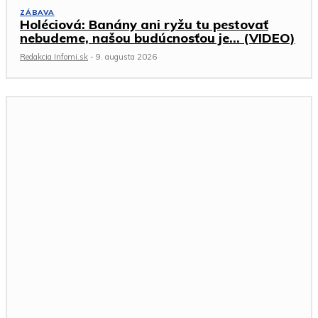
ZÁBAVA
Holéciová: Banány ani ryžu tu pestovať
nebudeme, našou budúcnosťou je… (VIDEO)
Redakcia Infomi.sk
-
9. augusta 2026