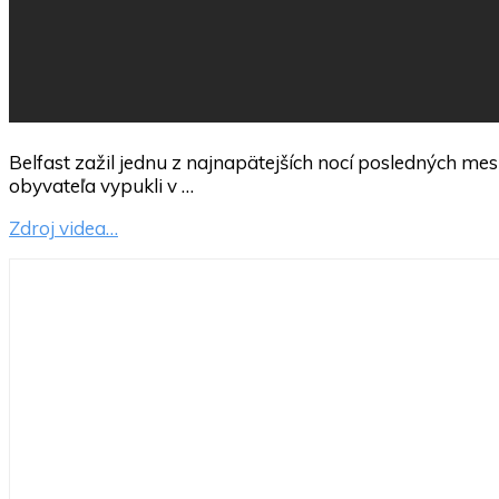
Belfast zažil jednu z najnapätejších nocí posledných m
obyvateľa vypukli v …
Zdroj videa…