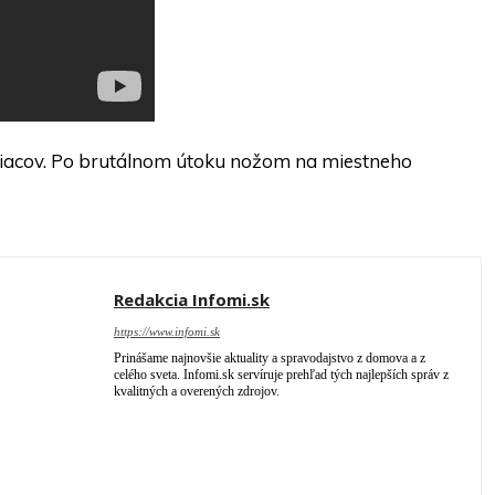
esiacov. Po brutálnom útoku nožom na miestneho
Redakcia Infomi.sk
https://www.infomi.sk
Prinášame najnovšie aktuality a spravodajstvo z domova a z
celého sveta. Infomi.sk servíruje prehľad tých najlepších správ z
kvalitných a overených zdrojov.