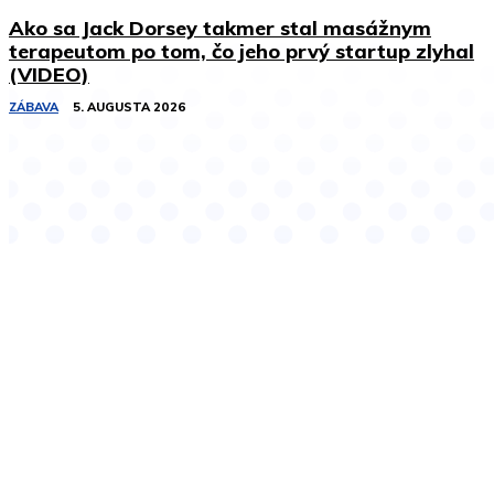
Ako sa Jack Dorsey takmer stal masážnym
terapeutom po tom, čo jeho prvý startup zlyhal
(VIDEO)
ZÁBAVA
5. AUGUSTA 2026
Podobné články