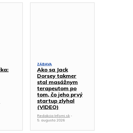
ZÁBAVA
čka:
Ako sa Jack
Dorsey takmer
stal masážnym
terapeutom po
tom, čo jeho prvý
startup zlyhal
-
(VIDEO)
Redakcia Infomi.sk
-
5. augusta 2026