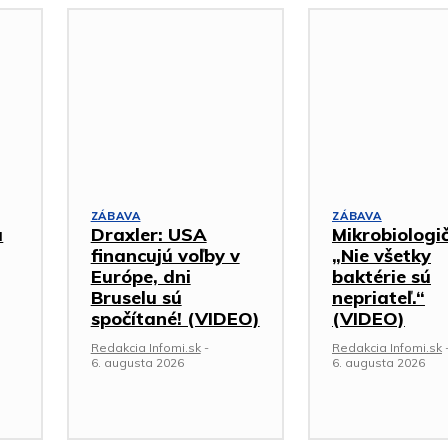
ZÁBAVA
ZÁBAVA
a
Draxler: USA
Mikrobiologi
financujú voľby v
„Nie všetky
Európe, dni
baktérie sú
Bruselu sú
nepriateľ.“
spočítané! (VIDEO)
(VIDEO)
Redakcia Infomi.sk
-
Redakcia Infomi.sk
6. augusta 2026
6. augusta 2026