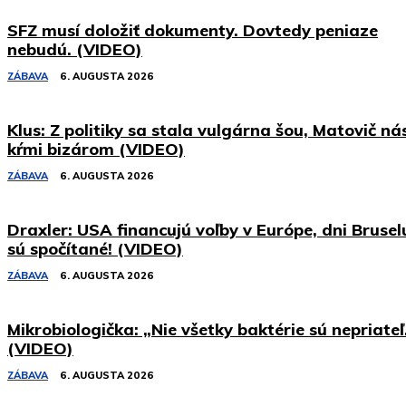
SFZ musí doložiť dokumenty. Dovtedy peniaze
nebudú. (VIDEO)
ZÁBAVA
6. AUGUSTA 2026
Klus: Z politiky sa stala vulgárna šou, Matovič ná
kŕmi bizárom (VIDEO)
ZÁBAVA
6. AUGUSTA 2026
Draxler: USA financujú voľby v Európe, dni Brusel
sú spočítané! (VIDEO)
ZÁBAVA
6. AUGUSTA 2026
Mikrobiologička: „Nie všetky baktérie sú nepriateľ
(VIDEO)
ZÁBAVA
6. AUGUSTA 2026