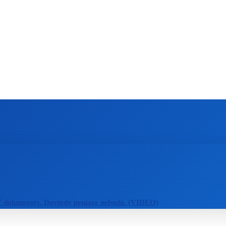
ZAHRANIČIE
ŠPORT
ZDRAVIE
ť dokumenty. Dovtedy peniaze nebudú. (VIDEO)