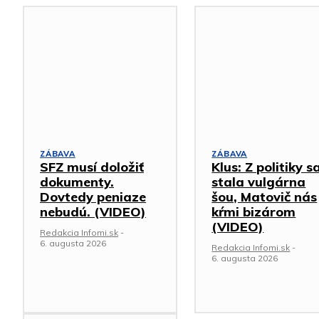
ZÁBAVA
ZÁBAVA
SFZ musí doložiť
Klus: Z politiky s
dokumenty.
stala vulgárna
Dovtedy peniaze
šou, Matovič nás
nebudú. (VIDEO)
kŕmi bizárom
(VIDEO)
Redakcia Infomi.sk
-
6. augusta 2026
Redakcia Infomi.sk
-
6. augusta 2026