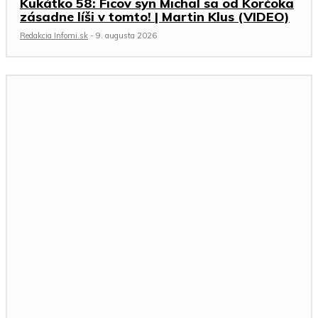
Kukátko 58: Ficov syn Michal sa od Korčoka
zásadne líši v tomto! | Martin Klus (VIDEO)
Redakcia Infomi.sk
-
9. augusta 2026