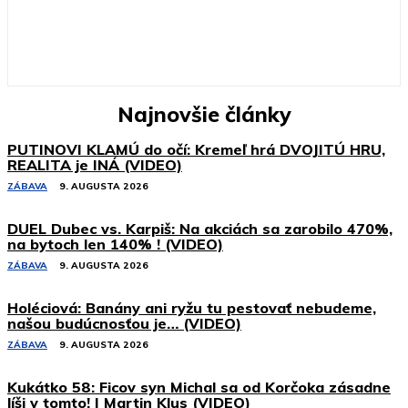
Najnovšie články
PUTINOVI KLAMÚ do očí: Kremeľ hrá DVOJITÚ HRU,
REALITA je INÁ (VIDEO)
ZÁBAVA
9. AUGUSTA 2026
DUEL Dubec vs. Karpiš: Na akciách sa zarobilo 470%,
na bytoch len 140% ! (VIDEO)
ZÁBAVA
9. AUGUSTA 2026
Holéciová: Banány ani ryžu tu pestovať nebudeme,
našou budúcnosťou je… (VIDEO)
ZÁBAVA
9. AUGUSTA 2026
Kukátko 58: Ficov syn Michal sa od Korčoka zásadne
líši v tomto! | Martin Klus (VIDEO)