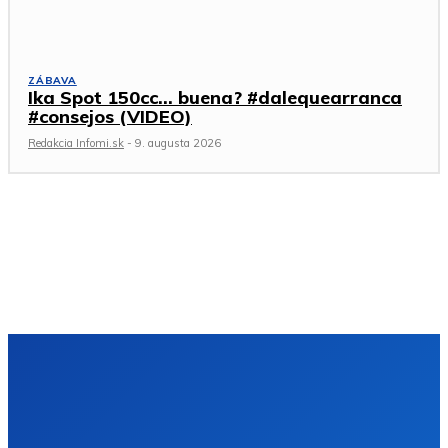
ZÁBAVA
Ika Spot 150cc… buena? #dalequearranca
#consejos (VIDEO)
Redakcia Infomi.sk
-
9. augusta 2026