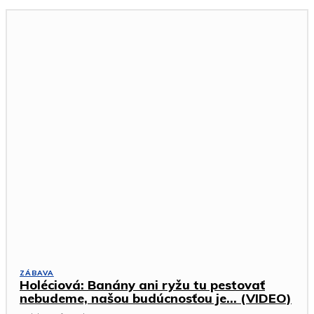
ZÁBAVA
Holéciová: Banány ani ryžu tu pestovať
nebudeme, našou budúcnosťou je… (VIDEO)