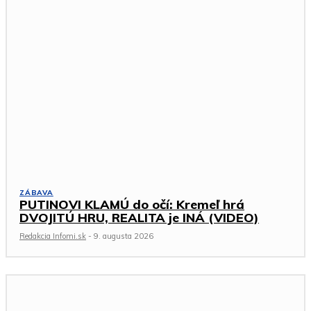
ZÁBAVA
PUTINOVI KLAMÚ do očí: Kremeľ hrá
DVOJITÚ HRU, REALITA je INÁ (VIDEO)
Redakcia Infomi.sk
-
9. augusta 2026