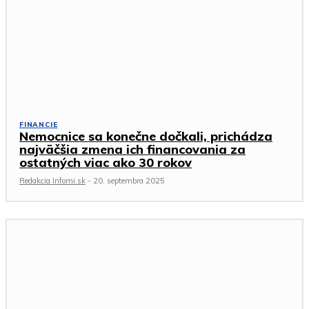
FINANCIE
Nemocnice sa konečne dočkali, prichádza
najväčšia zmena ich financovania za
ostatných viac ako 30 rokov
Redakcia Infomi.sk
-
20. septembra 2025