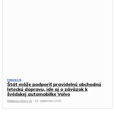
FINANCIE
Štát môže podporiť pravidelnú obchodnú
leteckú dopravu, ide aj o záväzok k
švédskej automobilke Volvo
Redakcia Infomi.sk
-
20. septembra 2025