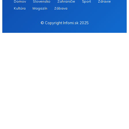
Domov
Slovensko
Zahraničie
Šport
Zdravie
Kultúra
Magazín
Zábava
© Copyright Infomi.sk 2025