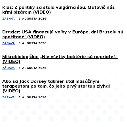
Klus: Z politiky sa stala vulgárna šou, Matovič nás
kŕmi bizárom (VIDEO)
ZÁBAVA
6. AUGUSTA 2026
Draxler: USA financujú voľby v Európe, dni Bruselu sú
spočítané! (VIDEO)
ZÁBAVA
6. AUGUSTA 2026
Mikrobiologička: „Nie všetky baktérie sú nepriateľ.“
(VIDEO)
ZÁBAVA
6. AUGUSTA 2026
Ako sa Jack Dorsey takmer stal masážnym
terapeutom po tom, čo jeho prvý startup zlyhal
(VIDEO)
ZÁBAVA
5. AUGUSTA 2026