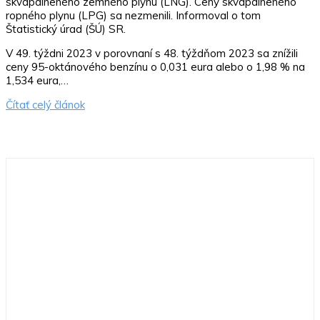
skvapalneného zemného plynu (LNG). Ceny skvapalneného
ropného plynu (LPG) sa nezmenili. Informoval o tom
Štatistický úrad (ŠÚ) SR.
V 49. týždni 2023 v porovnaní s 48. týždňom 2023 sa znížili
ceny 95-oktánového benzínu o 0,031 eura alebo o 1,98 % na
1,534 eura,…
Čítať celý článok