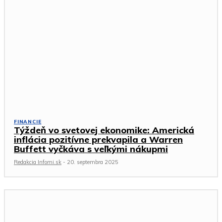
FINANCIE
Týždeň vo svetovej ekonomike: Americká
inflácia pozitívne prekvapila a Warren
Buffett vyčkáva s veľkými nákupmi
Redakcia Infomi.sk
-
20. septembra 2025