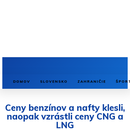
DOMOV
SLOVENSKO
ZAHRANIČIE
ŠPOR
Ceny benzínov a nafty klesli,
naopak vzrástli ceny CNG a
LNG