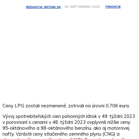
FINANCIE
19. SEPTEMBRA 2025
REDAKCIA INFOMI.SK
Ceny LPG zostali nezmenené, zotrvali na úrovni 0,706 eura.
Vývoj spotrebiteľských cien pohonných látok v 49. týždni 2023
v porovnaní s cenami v 48. týždni 2023 ovplyvnili nižšie ceny
95-oktánového a 98-oktánového benzínu, ako aj motorovej
nafty. Vzrástli ceny stlačeného zemného plynu (CNG) a