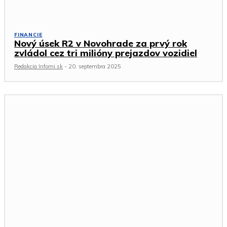
FINANCIE
Nový úsek R2 v Novohrade za prvý rok
zvládol cez tri milióny prejazdov vozidiel
Redakcia Infomi.sk
-
20. septembra 2025