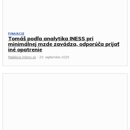
FINANCIE
Tomáš podľa analytika INESS pri
minimálnej mzde zavádza, odporúča prijať
iné opatrenie
Redakcia Infomi.sk
-
20. septembra 2025