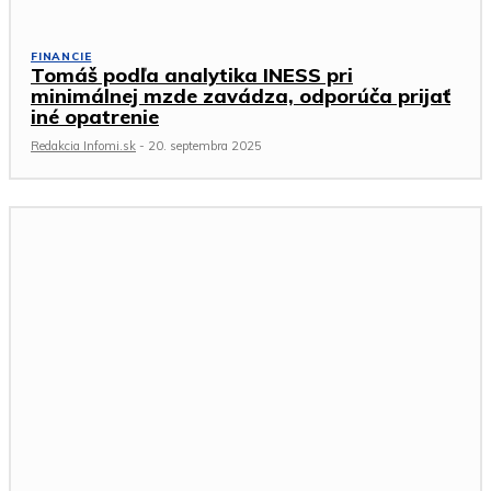
FINANCIE
Tomáš podľa analytika INESS pri
minimálnej mzde zavádza, odporúča prijať
iné opatrenie
Redakcia Infomi.sk
-
20. septembra 2025