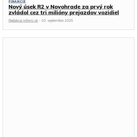
FINANCIE
Nový úsek R2 v Novohrade za prvý rok
zvládol cez tri milióny prejazdov vozidiel
Redakcia Infomi.sk
-
20. septembra 2025