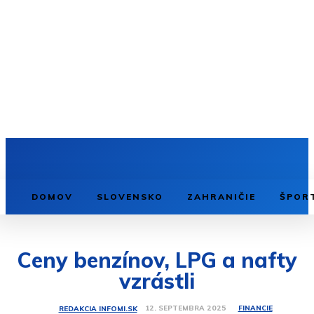
DOMOV
SLOVENSKO
ZAHRANIČIE
ŠPOR
Ceny benzínov, LPG a nafty
vzrástli
FINANCIE
12. SEPTEMBRA 2025
REDAKCIA INFOMI.SK