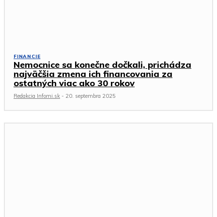
FINANCIE
Nemocnice sa konečne dočkali, prichádza
najväčšia zmena ich financovania za
ostatných viac ako 30 rokov
Redakcia Infomi.sk
-
20. septembra 2025