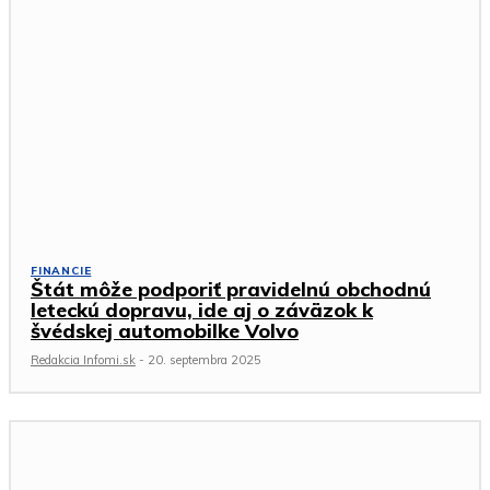
FINANCIE
Štát môže podporiť pravidelnú obchodnú
leteckú dopravu, ide aj o záväzok k
švédskej automobilke Volvo
Redakcia Infomi.sk
-
20. septembra 2025