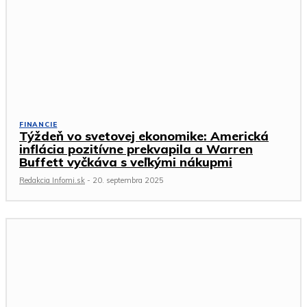
FINANCIE
Týždeň vo svetovej ekonomike: Americká
inflácia pozitívne prekvapila a Warren
Buffett vyčkáva s veľkými nákupmi
Redakcia Infomi.sk
-
20. septembra 2025