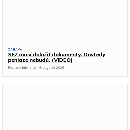
ZÁBAVA
SFZ musí doložiť dokumenty. Dovtedy
peniaze nebudú. (VIDEO)
Redakcia Infomi.sk
-
6. augusta 2026