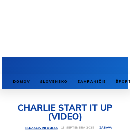
DOMOV
SLOVENSKO
ZAHRANIČIE
ŠPOR
CHARLIE START IT UP
(VIDEO)
ZÁBAVA
13. SEPTEMBRA 2025
REDAKCIA INFOMI.SK