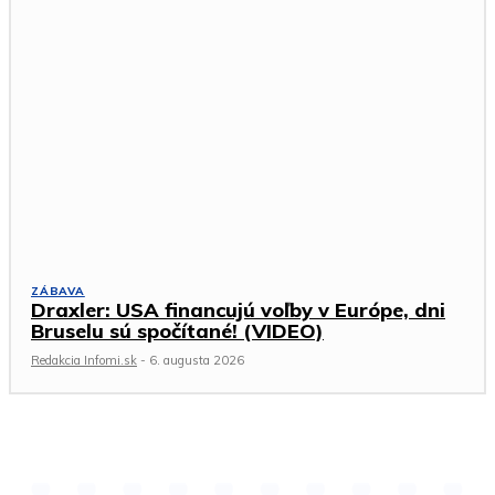
ZÁBAVA
Draxler: USA financujú voľby v Európe, dni
Bruselu sú spočítané! (VIDEO)
Redakcia Infomi.sk
-
6. augusta 2026