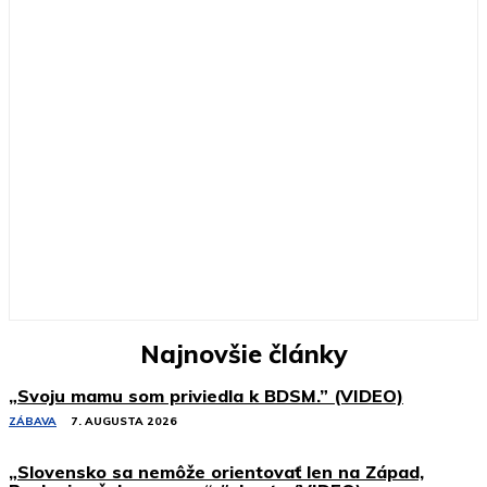
Najnovšie články
„Svoju mamu som priviedla k BDSM.” (VIDEO)
ZÁBAVA
7. AUGUSTA 2026
„Slovensko sa nemôže orientovať len na Západ,