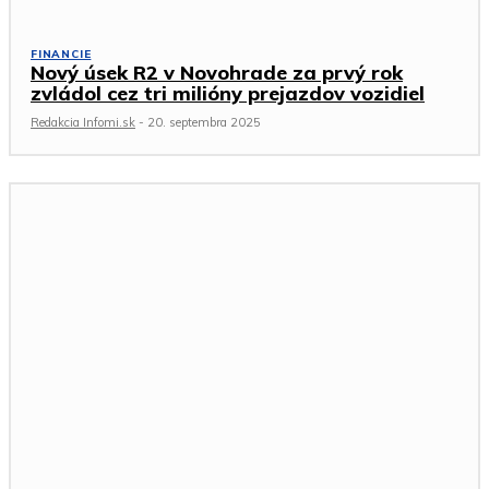
FINANCIE
Nový úsek R2 v Novohrade za prvý rok
zvládol cez tri milióny prejazdov vozidiel
Redakcia Infomi.sk
-
20. septembra 2025