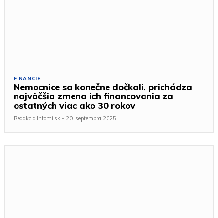
FINANCIE
Nemocnice sa konečne dočkali, prichádza
najväčšia zmena ich financovania za
ostatných viac ako 30 rokov
Redakcia Infomi.sk
-
20. septembra 2025