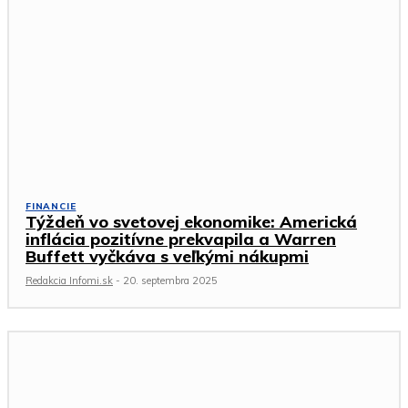
FINANCIE
Týždeň vo svetovej ekonomike: Americká
inflácia pozitívne prekvapila a Warren
Buffett vyčkáva s veľkými nákupmi
Redakcia Infomi.sk
-
20. septembra 2025