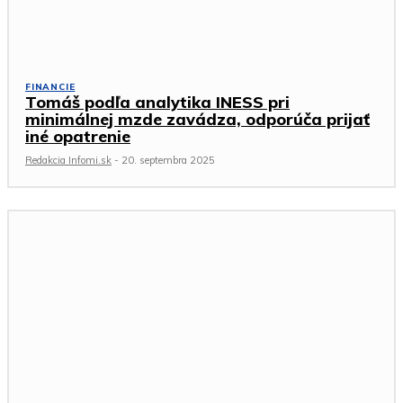
FINANCIE
Tomáš podľa analytika INESS pri
minimálnej mzde zavádza, odporúča prijať
iné opatrenie
Redakcia Infomi.sk
-
20. septembra 2025