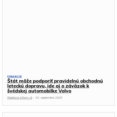
FINANCIE
Štát môže podporiť pravidelnú obchodnú
leteckú dopravu, ide aj o záväzok k
švédskej automobilke Volvo
Redakcia Infomi.sk
-
20. septembra 2025