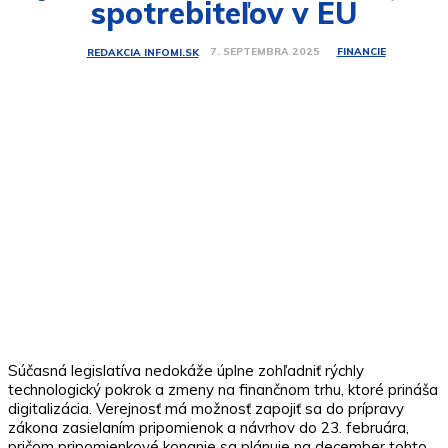
spotrebiteľov v EÚ
FINANCIE
7. SEPTEMBRA 2025
REDAKCIA INFOMI.SK
Súčasná legislatíva nedokáže úplne zohľadniť rýchly
technologický pokrok a zmeny na finančnom trhu, ktoré prináša
digitalizácia. Verejnosť má možnosť zapojiť sa do prípravy
zákona zasielaním pripomienok a návrhov do 23. februára,
pričom pripomienkové konanie sa plánuje na december tohto