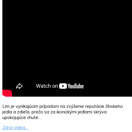
Lim je vynikajúcim prípadom na zvýšenie reputácie čínskeho
jedla a zdieľa, prečo sa za ikonickými jedlami skrýva
upokojujúce chute…
Zdroj videa…