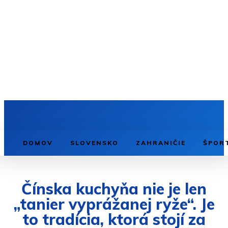
DOMOV
SLOVENSKO
ZAHRANIČIE
ŠPOR
Čínska kuchyňa nie je len
„tanier vyprážanej ryže“. Je
to tradícia, ktorá stojí za