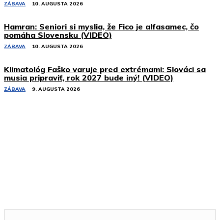
ZÁBAVA
10. AUGUSTA 2026
Hamran: Seniori si myslia, že Fico je alfasamec, čo
pomáha Slovensku (VIDEO)
ZÁBAVA
10. AUGUSTA 2026
Klimatológ Faško varuje pred extrémami: Slováci sa
musia pripraviť, rok 2027 bude iný! (VIDEO)
ZÁBAVA
9. AUGUSTA 2026
Podobné články