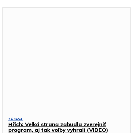
ZÁBAVA
Hřích: Veľká strana zabudla zverejniť
program, aj tak voľby vyhrali (VIDEO)