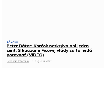
ZÁBAVA
Peter Bátor: Korčok neskrýva ani jeden
cent. S kauzami Ficovej vlády sa to nedá
porovnať (VIDEO)
Redakcia Infomi.sk
-
9. augusta 2026