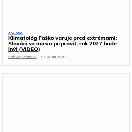
ZÁBAVA
Klimatológ Faško varuje pred extrémami:
Slováci sa musia pripraviť, rok 2027 bude
iný! (VIDEO)
Redakcia Infomi.sk
-
9. augusta 2026