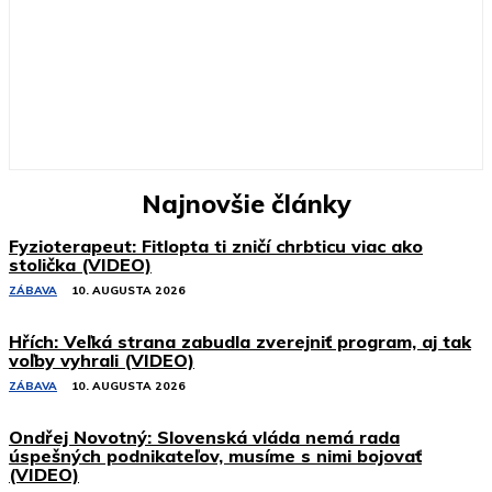
Najnovšie články
Fyzioterapeut: Fitlopta ti zničí chrbticu viac ako
stolička (VIDEO)
ZÁBAVA
10. AUGUSTA 2026
Hřích: Veľká strana zabudla zverejniť program, aj tak
voľby vyhrali (VIDEO)
ZÁBAVA
10. AUGUSTA 2026
Ondřej Novotný: Slovenská vláda nemá rada
úspešných podnikateľov, musíme s nimi bojovať
(VIDEO)