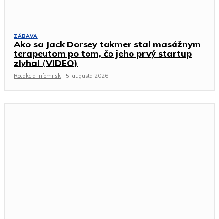
ZÁBAVA
Ako sa Jack Dorsey takmer stal masážnym
terapeutom po tom, čo jeho prvý startup
zlyhal (VIDEO)
Redakcia Infomi.sk
-
5. augusta 2026