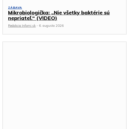
ZÁBAVA
Mikrobiologička: „Nie všetky baktérie sú
nepriateľ.“ (VIDEO)
Redakcia Infomi.sk
-
6. augusta 2026