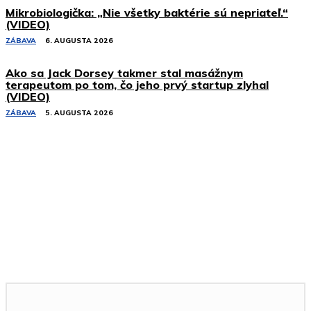
Mikrobiologička: „Nie všetky baktérie sú nepriateľ.“
(VIDEO)
ZÁBAVA
6. AUGUSTA 2026
Ako sa Jack Dorsey takmer stal masážnym
terapeutom po tom, čo jeho prvý startup zlyhal
(VIDEO)
ZÁBAVA
5. AUGUSTA 2026
Podobné články