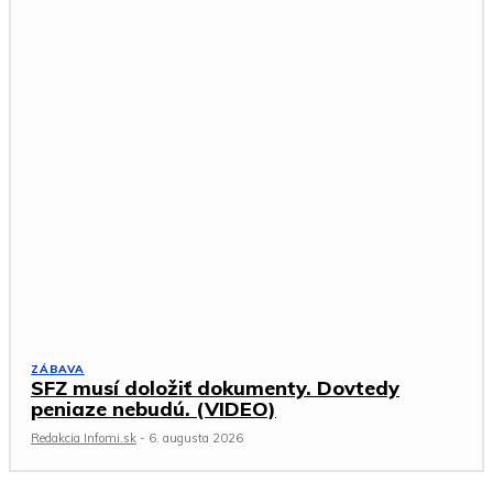
ZÁBAVA
SFZ musí doložiť dokumenty. Dovtedy
peniaze nebudú. (VIDEO)
Redakcia Infomi.sk
-
6. augusta 2026