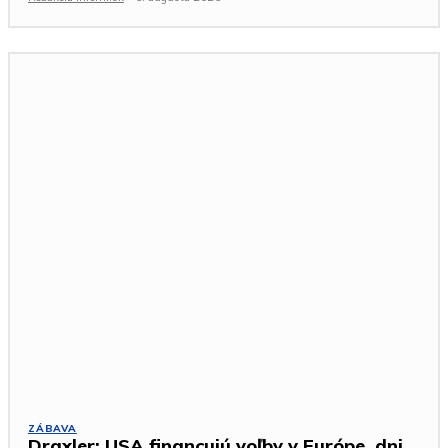
ZÁBAVA
Draxler: USA financujú voľby v Európe, dni