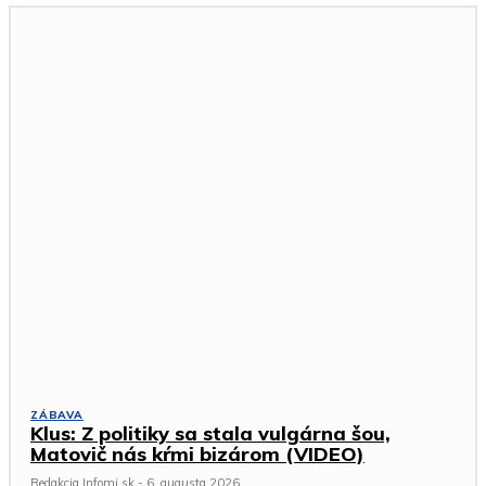
ZÁBAVA
Klus: Z politiky sa stala vulgárna šou,
Matovič nás kŕmi bizárom (VIDEO)
Redakcia Infomi.sk
-
6. augusta 2026