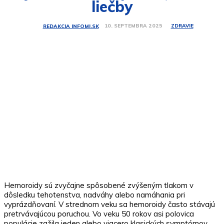
liečby
ZDRAVIE
10. SEPTEMBRA 2025
REDAKCIA INFOMI.SK
Hemoroidy sú zvyčajne spôsobené zvýšeným tlakom v
dôsledku tehotenstva, nadváhy alebo namáhania pri
vyprázdňovaní. V strednom veku sa hemoroidy často stávajú
pretrvávajúcou poruchou. Vo veku 50 rokov asi polovica
populácie zažila jeden alebo viacero klasických symptómov,