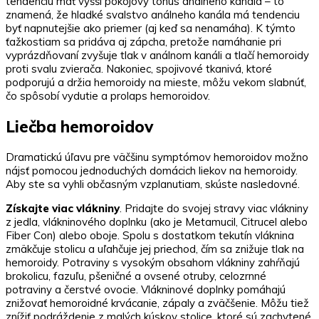
tendenciu mať vyšší pokojový tonus análneho kanála – to
znamená, že hladké svalstvo análneho kanála má tendenciu
byť napnutejšie ako priemer (aj keď sa nenamáha). K týmto
ťažkostiam sa pridáva aj zápcha, pretože namáhanie pri
vyprázdňovaní zvyšuje tlak v análnom kanáli a tlačí hemoroidy
proti svalu zvierača. Nakoniec, spojivové tkanivá, ktoré
podporujú a držia hemoroidy na mieste, môžu vekom slabnúť,
čo spôsobí vydutie a prolaps hemoroidov.
Liečba hemoroidov
Dramatickú úľavu pre väčšinu symptómov hemoroidov možno
nájsť pomocou jednoduchých domácich liekov na hemoroidy.
Aby ste sa vyhli občasným vzplanutiam, skúste nasledovné.
Získajte viac vlákniny
. Pridajte do svojej stravy viac vlákniny
z jedla, vlákninového doplnku (ako je Metamucil, Citrucel alebo
Fiber Con) alebo oboje. Spolu s dostatkom tekutín vláknina
zmäkčuje stolicu a uľahčuje jej priechod, čím sa znižuje tlak na
hemoroidy. Potraviny s vysokým obsahom vlákniny zahŕňajú
brokolicu, fazuľu, pšeničné a ovsené otruby, celozrnné
potraviny a čerstvé ovocie. Vlákninové doplnky pomáhajú
znižovať hemoroidné krvácanie, zápaly a zväčšenie. Môžu tiež
znížiť podráždenie z malých kúskov stolice, ktoré sú zachytené