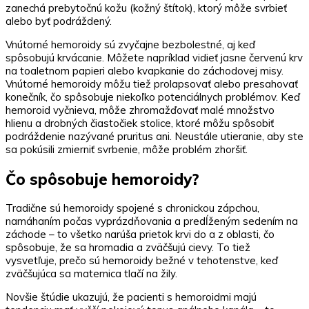
zanechá prebytočnú kožu (kožný štítok), ktorý môže svrbieť
alebo byť podráždený.
Vnútorné hemoroidy sú zvyčajne bezbolestné, aj keď
spôsobujú krvácanie. Môžete napríklad vidieť jasne červenú krv
na toaletnom papieri alebo kvapkanie do záchodovej misy.
Vnútorné hemoroidy môžu tiež prolapsovať alebo presahovať
konečník, čo spôsobuje niekoľko potenciálnych problémov. Keď
hemoroid vyčnieva, môže zhromažďovať malé množstvo
hlienu a drobných čiastočiek stolice, ktoré môžu spôsobiť
podráždenie nazývané pruritus ani. Neustále utieranie, aby ste
sa pokúsili zmierniť svrbenie, môže problém zhoršiť.
Čo spôsobuje hemoroidy?
Tradične sú hemoroidy spojené s chronickou zápchou,
namáhaním počas vyprázdňovania a predĺženým sedením na
záchode – to všetko narúša prietok krvi do a z oblasti, čo
spôsobuje, že sa hromadia a zväčšujú cievy. To tiež
vysvetľuje, prečo sú hemoroidy bežné v tehotenstve, keď
zväčšujúca sa maternica tlačí na žily.
Novšie štúdie ukazujú, že pacienti s hemoroidmi majú