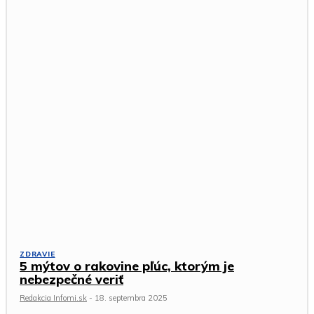
ZDRAVIE
5 mýtov o rakovine pľúc, ktorým je
nebezpečné veriť
Redakcia Infomi.sk
-
18. septembra 2025