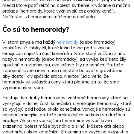
medzi ktoré patrí rektálna bolesť, svrbenie, krvácanie a možno
prolaps (hemoroidy, ktoré vyčnievajú cez análny kanál).
Našťastie, s hemoroidmi môžeme urobiť veľa.
Čo sú to hemoroidy?
V istom zmysle má každý
hemoroidy
(alebo hromádky),
vankúšovité zhluky žíl, ktoré ležia tesne pod sliznicou
lemujúcou najnižšiu časť konečníka. Stav, ktorý väčšina z nás
nazýva hemoroidy (alebo hromádky), sa vyvíja, keď tieto žily
opuchnú a roztiahnu sa, ako kŕčové žily na nohách. Pretože
zapojené krvné cievy musia neustále bojovať s gravitáciou,
aby dostali krv späť do srdca, niektorí ľudia veria, že
hemoroidy sú súčasťou ceny, ktorú platíme za to, že sme
vzpriamenými tvormi.
Existujú dva druhy hemoroidov: vnútorné hemoroidy, ktoré sa
vyskytujú v dolnej časti konečníka, a vonkajšie hemoroidy, ktoré
sa vyvíjajú pod kožou okolo konečníka. Vonkajšie hemoroidy sú
najnepríjemnejšie, pretože prekrývajúca sa koža sa dráždi a
eroduje. Ak sa vo vonkajšom hemoroide vytvorí krvná
zrazenina, bolesť môže byť náhla a silná. Môžete cítiť alebo
vidieť hrčku okolo konečníka. Zrazenina sa zvyčajne rozpustí a