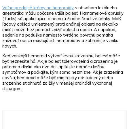
Voľne predajné krémy na hemoroidy
s obsahom lokálneho
anestetika môžu dočasne utíšiť bolesť. Hamamelové obrúsky
(Tucks) sú upokojujúce a nemajú žiadne škodlivé účinky. Malý
ľadový obklad umiestnený proti análnej oblasti na niekoľko
minút môže tiež pomôcť znížiť bolesť a opuch. A napokon,
sedenie na poduške namiesto tvrdého povrchu pomáha
znižovať opuch existujúcich hemoroidov a zabraňuje vzniku
nových.
Keď vonkajší hemoroid vytvorí krvnú zrazeninu, bolesť môže
byť neznesiteľná. Ak je bolesť tolerovateľná a zrazenina je
prítomná dlhšie ako dva dni, aplikujte domácu liečbu
symptómov a počkajte, kým sama nezmizne. Ak je zrazenina
novšia, hemoroid môže byť chirurgicky odstránený alebo
zrazenina stiahnutá zo žily v menšej ordinácii vykonanej
chirurgom.