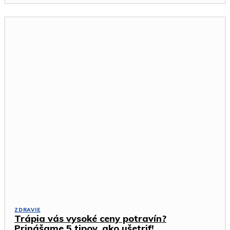
ZDRAVIE
Trápia vás vysoké ceny potravín?
Prinášame 5 tipov, ako ušetriť!