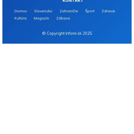
KONTAKT
Domov
Slovensko
Zahraničie
Šport
Zdravie
Kultúra
Magazín
Zábava
© Copyright Infomi.sk 2025