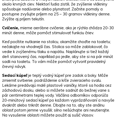
okolo krvných ciev. Niektorí ľudia zistili, že zvýšenie vlákniny
spôsobuje nadúvanie alebo plynatosť. Začnite pomaly a
postupne zvyšujte príjem na 25 – 30 gramov vlákniny denne.
Zvýšte aj príjem tekutín.
Cvičenie,
mierne aeróbne cvičenie, ako je rýchla chôdza 20-30
minút denne, môže pomôcť stimulovať funkciu čriev.
Keď pocítite nutkanie na stolicu, okamžite choďte na toaletu;
nečakajte na vhodnejší čas. Stolica sa môže zablokovať, čo
vedie k zvýšenému tlaku a napätiu. Naplánujte si tiež každý
deň stanovený čas, napríklad po jedle, aby ste si na pár minút
sadli na toaletu. To vám môže pomôcť vytvoriť pravidelný
črevný návyk.
Sedací kúpeľ
je teplý vodný kúpeľ pre zadok a boky. Môže
zmierniť svrbenie, podráždenie a kŕče zvieracieho svalu.
Lekárne predávajú malé plastové vaničky, ktoré sa hodia cez
záchodovú dosku, alebo si môžete sadnúť do bežnej vane s
pár centimetrami teplej vody. Väčšina odborníkov odporúča
20-minútový sedací kúpeľ po každom vyprázdňovaní a navyše
dvakrát alebo trikrát denne. Dbajte na to, aby ste análnu
oblasť potom jemne vysušili; silno nešúchajte ani neutierajte.
Na vysušenie oblasti môžete použiť aj sušič vlasov.