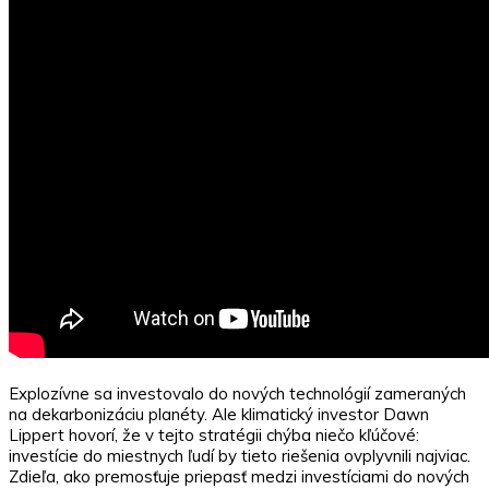
Explozívne sa investovalo do nových technológií zameraných
na dekarbonizáciu planéty. Ale klimatický investor Dawn
Lippert hovorí, že v tejto stratégii chýba niečo kľúčové:
investície do miestnych ľudí by tieto riešenia ovplyvnili najviac.
Zdieľa, ako premosťuje priepasť medzi investíciami do nových