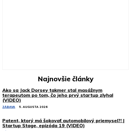
Najnovšie články
Ako sa Jack Dorsey takmer stal masážnym
terapeutom po tom, čo jeho prvý startup zlyhal
(VIDEO)
ZÁBAVA
5. AUGUSTA 2026
Patent, ktorý má šokovať automobilový priemysel?! |
Startup Stage, epizóda 19 (VIDEO)