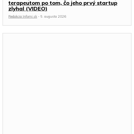
terapeutom po tom, čo jeho prvý startup
zlyhal (VIDEO)
Redakcia Infomi.sk
-
5. augusta 2026