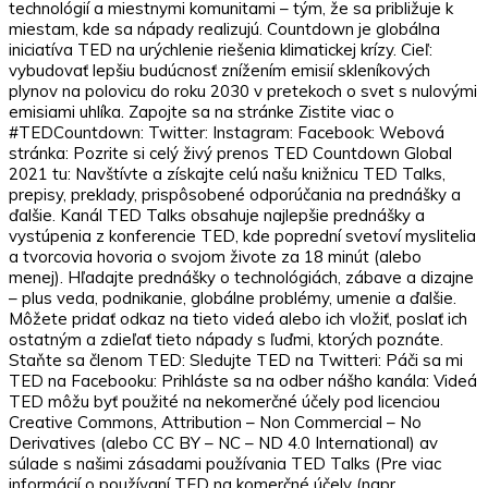
technológií a miestnymi komunitami – tým, že sa približuje k
miestam, kde sa nápady realizujú. Countdown je globálna
iniciatíva TED na urýchlenie riešenia klimatickej krízy. Cieľ:
vybudovať lepšiu budúcnosť znížením emisií skleníkových
plynov na polovicu do roku 2030 v pretekoch o svet s nulovými
emisiami uhlíka. Zapojte sa na stránke Zistite viac o
#TEDCountdown: Twitter: Instagram: Facebook: Webová
stránka: Pozrite si celý živý prenos TED Countdown Global
2021 tu: Navštívte a získajte celú našu knižnicu TED Talks,
prepisy, preklady, prispôsobené odporúčania na prednášky a
ďalšie. Kanál TED Talks obsahuje najlepšie prednášky a
vystúpenia z konferencie TED, kde poprední svetoví myslitelia
a tvorcovia hovoria o svojom živote za 18 minút (alebo
menej). Hľadajte prednášky o technológiách, zábave a dizajne
– plus veda, podnikanie, globálne problémy, umenie a ďalšie.
Môžete pridať odkaz na tieto videá alebo ich vložiť, poslať ich
ostatným a zdieľať tieto nápady s ľuďmi, ktorých poznáte.
Staňte sa členom TED: Sledujte TED na Twitteri: Páči sa mi
TED na Facebooku: Prihláste sa na odber nášho kanála: Videá
TED môžu byť použité na nekomerčné účely pod licenciou
Creative Commons, Attribution – Non Commercial – No
Derivatives (alebo CC BY – NC – ND 4.0 International) av
súlade s našimi zásadami používania TED Talks (Pre viac
informácií o používaní TED na komerčné účely (napr.