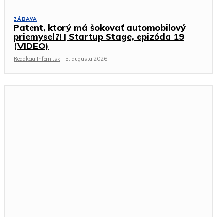
ZÁBAVA
Patent, ktorý má šokovať automobilový
priemysel?! | Startup Stage, epizóda 19
(VIDEO)
Redakcia Infomi.sk
-
5. augusta 2026