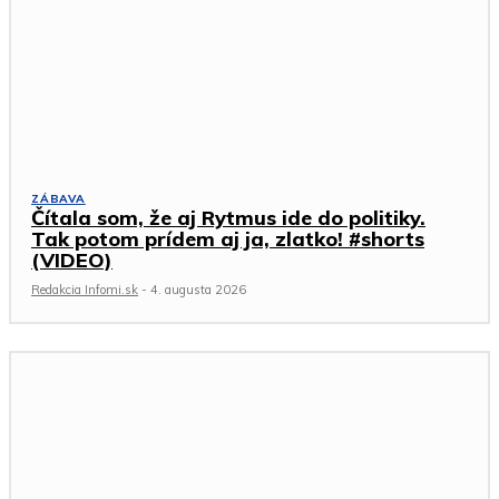
ZÁBAVA
Čítala som, že aj Rytmus ide do politiky.
Tak potom prídem aj ja, zlatko! #shorts
(VIDEO)
Redakcia Infomi.sk
-
4. augusta 2026