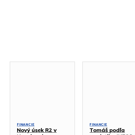
Podobné články
FINANCIE
FINANCIE
Nový úsek R2 v
Tomáš podľa