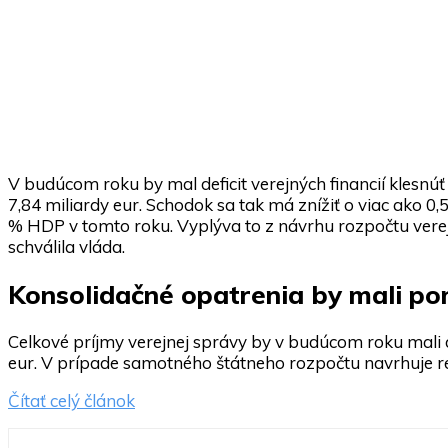
V budúcom roku by mal deficit verejných financií kles
7,84 miliardy eur. Schodok sa tak má znížiť o viac ako 0
% HDP v tomto roku. Vyplýva to z návrhu rozpočtu verej
schválila vláda.
Konsolidačné opatrenia by mali p
Celkové príjmy verejnej správy by v budúcom roku mali 
eur. V prípade samotného štátneho rozpočtu navrhuje re
Čítať celý článok