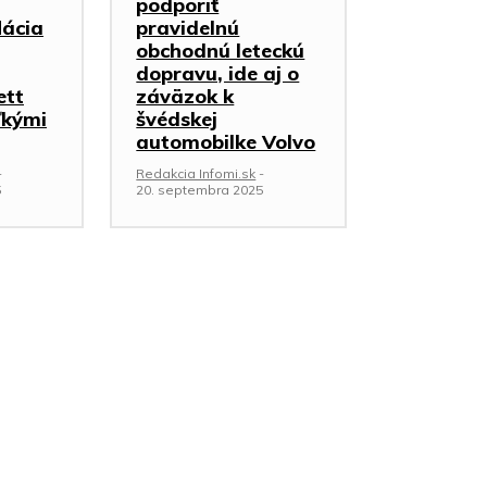
podporiť
lácia
pravidelnú
obchodnú leteckú
dopravu, ide aj o
ett
záväzok k
ľkými
švédskej
automobilke Volvo
-
Redakcia Infomi.sk
-
5
20. septembra 2025