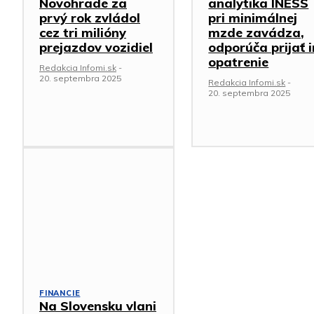
Novohrade za
analytika INESS
prvý rok zvládol
pri minimálnej
cez tri milióny
mzde zavádza,
prejazdov vozidiel
odporúča prijať 
opatrenie
Redakcia Infomi.sk
-
20. septembra 2025
Redakcia Infomi.sk
-
20. septembra 2025
FINANCIE
Na Slovensku vlani