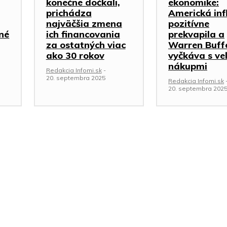
konečne dočkali,
ekonomike:
prichádza
Americká inf
najväčšia zmena
pozitívne
iné
ich financovania
prekvapila a
za ostatných viac
Warren Buff
ako 30 rokov
vyčkáva s ve
nákupmi
Redakcia Infomi.sk
-
20. septembra 2025
Redakcia Infomi.sk
20. septembra 202