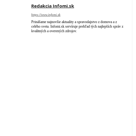
Redakcia Infomi.sk
https://www.infomi.sk
Prinášame najnovšie aktuality a spravodajstvo z domova a z
celého sveta. Infomi.sk servíruje prehľad tých najlepších správ z
kvalitných a overených zdrojov.