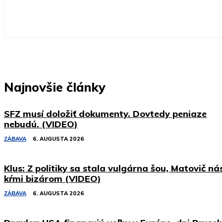
Najnovšie články
SFZ musí doložiť dokumenty. Dovtedy peniaze
nebudú. (VIDEO)
ZÁBAVA
6. AUGUSTA 2026
Klus: Z politiky sa stala vulgárna šou, Matovič ná
kŕmi bizárom (VIDEO)
ZÁBAVA
6. AUGUSTA 2026