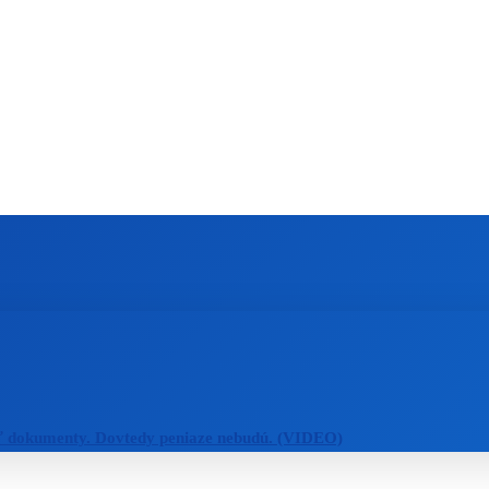
ZAHRANIČIE
ŠPORT
ZDRAVIE
ť dokumenty. Dovtedy peniaze nebudú. (VIDEO)