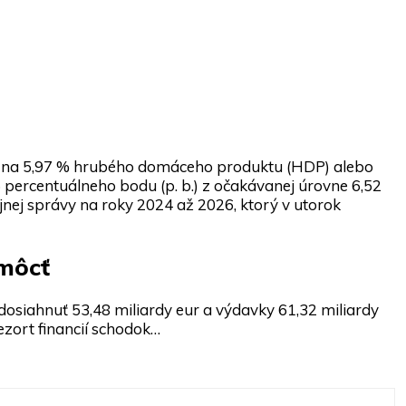
núť na 5,97 % hrubého domáceho produktu (HDP) alebo
,5 percentuálneho bodu (p. b.) z očakávanej úrovne 6,52
nej správy na roky 2024 až 2026, ktorý v utorok
omôcť
dosiahnuť 53,48 miliardy eur a výdavky 61,32 miliardy
zort financií schodok…