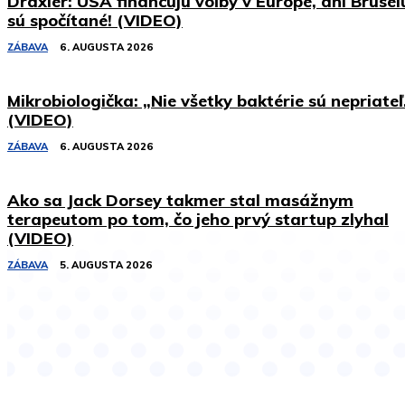
Draxler: USA financujú voľby v Európe, dni Brusel
sú spočítané! (VIDEO)
ZÁBAVA
6. AUGUSTA 2026
Mikrobiologička: „Nie všetky baktérie sú nepriateľ
(VIDEO)
ZÁBAVA
6. AUGUSTA 2026
Ako sa Jack Dorsey takmer stal masážnym
terapeutom po tom, čo jeho prvý startup zlyhal
(VIDEO)
ZÁBAVA
5. AUGUSTA 2026