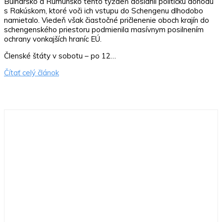
Bulharsko a Rumunsko tento týždeň dosiahli politickú dohodu
s Rakúskom, ktoré voči ich vstupu do Schengenu dlhodobo
namietalo. Viedeň však čiastočné pričlenenie oboch krajín do
schengenského priestoru podmienila masívnym posilnením
ochrany vonkajších hraníc EÚ.
Členské štáty v sobotu – po 12…
Čítať celý článok