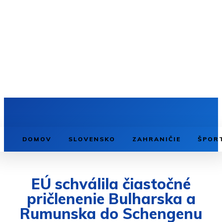
DOMOV
SLOVENSKO
ZAHRANIČIE
ŠPOR
EÚ schválila čiastočné
pričlenenie Bulharska a
Rumunska do Schengenu