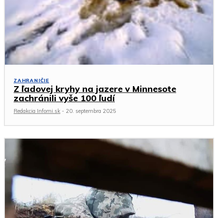
ZAHRANIČIE
Z ľadovej kryhy na jazere v Minnesote
zachránili vyše 100 ľudí
Redakcia Infomi.sk
-
20. septembra 2025