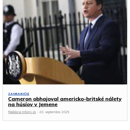
ZAHRANIČIE
Cameron obhajoval americko-britské nálety
na húsíov v Jemene
Redakcia Infomi.sk
-
20. septembra 2025