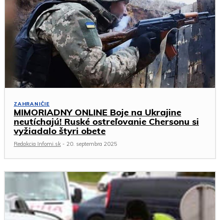
ZAHRANIČIE
MIMORIADNY ONLINE Boje na Ukrajine
neutíchajú! Ruské ostreľovanie Chersonu si
vyžiadalo štyri obete
Redakcia Infomi.sk
-
20. septembra 2025