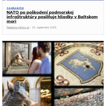
ZAHRANIČIE
NATO po poškodení podmorskej
infraštruktúry posilňuje hliadky v Baltskom
mori
Redakcia Infomi.sk
-
20. septembra 2025