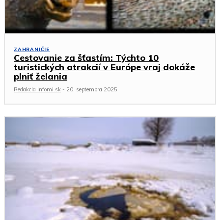
ZAHRANIČIE
Cestovanie za šťastím: Týchto 10
turistických atrakcií v Európe vraj dokáže
plniť želania
Redakcia Infomi.sk
-
20. septembra 2025