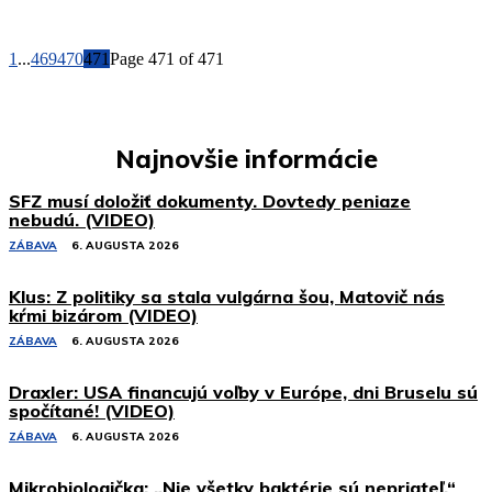
1
...
469
470
471
Page 471 of 471
Najnovšie informácie
SFZ musí doložiť dokumenty. Dovtedy peniaze
nebudú. (VIDEO)
ZÁBAVA
6. AUGUSTA 2026
Klus: Z politiky sa stala vulgárna šou, Matovič nás
kŕmi bizárom (VIDEO)
ZÁBAVA
6. AUGUSTA 2026
Draxler: USA financujú voľby v Európe, dni Bruselu sú
spočítané! (VIDEO)
ZÁBAVA
6. AUGUSTA 2026
Mikrobiologička: „Nie všetky baktérie sú nepriateľ.“