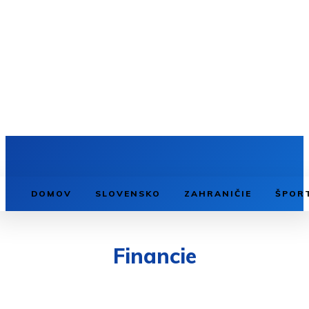
DOMOV
SLOVENSKO
ZAHRANIČIE
ŠPOR
Financie
BÝVANIE
CESTOVANIE