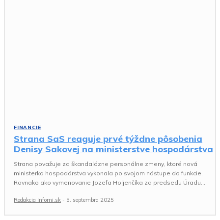
FINANCIE
Strana SaS reaguje prvé týždne pôsobenia
Denisy Sakovej na ministerstve hospodárstva
Strana považuje za škandalózne personálne zmeny, ktoré nová
ministerka hospodárstva vykonala po svojom nástupe do funkcie.
Rovnako ako vymenovanie Jozefa Holjenčíka za predsedu Úradu...
Redakcia Infomi.sk
-
5. septembra 2025