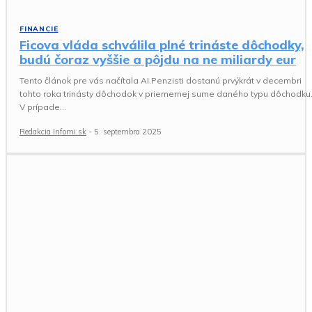
FINANCIE
Ficova vláda schválila plné trináste dôchodky,
budú čoraz vyššie a pôjdu na ne miliardy eur
Tento článok pre vás načítala AI.Penzisti dostanú prvýkrát v decembri
tohto roka trinásty dôchodok v priemernej sume daného typu dôchodku
V prípade...
Redakcia Infomi.sk
-
5. septembra 2025