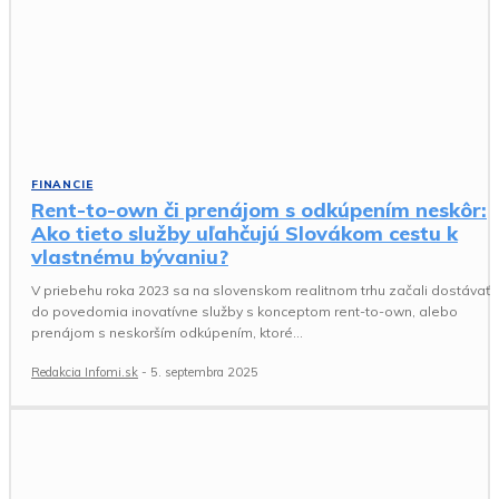
FINANCIE
Rent-to-own či prenájom s odkúpením neskôr:
Ako tieto služby uľahčujú Slovákom cestu k
vlastnému bývaniu?
V priebehu roka 2023 sa na slovenskom realitnom trhu začali dostávať
do povedomia inovatívne služby s konceptom rent-to-own, alebo
prenájom s neskorším odkúpením, ktoré...
Redakcia Infomi.sk
-
5. septembra 2025