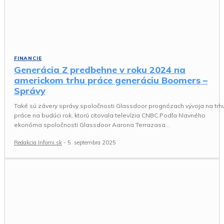
FINANCIE
Generácia Z predbehne v roku 2024 na
americkom trhu práce generáciu Boomers –
Správy
Také sú závery správy spoločnosti Glassdoor prognózach vývoja na trh
práce na budúci rok, ktorú citovala televízia CNBC.Podľa hlavného
ekonóma spoločnosti Glassdoor Aarona Terrazasa...
Redakcia Infomi.sk
-
5. septembra 2025