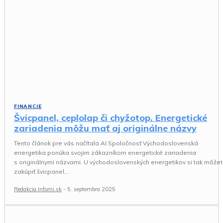
FINANCIE
Švicpanel, ceplolap či chyžotop. Energetické
zariadenia môžu mať aj originálne názvy
Tento článok pre vás načítala AI.Spoločnosť Východoslovenská
energetika ponúka svojim zákazníkom energetické zariadenia
s originálnymi názvami. U východoslovenských energetikov si tak môže
zakúpiť švicpanel,...
Redakcia Infomi.sk
-
5. septembra 2025