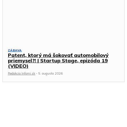
ZÁBAVA
Patent, ktorý má šokovať automobilový
priemysel?! | Startup Stage, epizóda 19
(VIDEO)
Redakcia Infomi.sk
-
5. augusta 2026