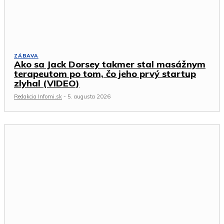
ZÁBAVA
Ako sa Jack Dorsey takmer stal masážnym
terapeutom po tom, čo jeho prvý startup
zlyhal (VIDEO)
Redakcia Infomi.sk
-
5. augusta 2026