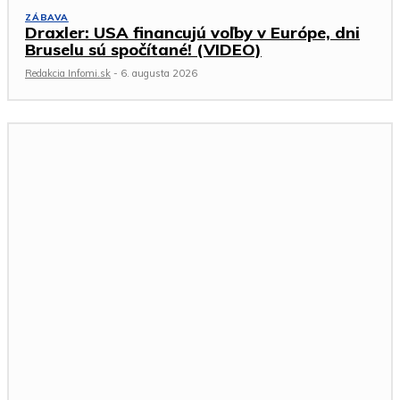
ZÁBAVA
Draxler: USA financujú voľby v Európe, dni
Bruselu sú spočítané! (VIDEO)
Redakcia Infomi.sk
-
6. augusta 2026