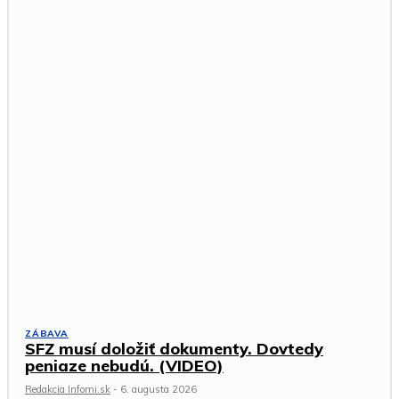
ZÁBAVA
SFZ musí doložiť dokumenty. Dovtedy
peniaze nebudú. (VIDEO)
Redakcia Infomi.sk
-
6. augusta 2026