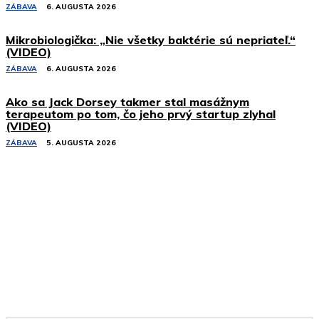
ZÁBAVA
6. AUGUSTA 2026
Mikrobiologička: „Nie všetky baktérie sú nepriateľ.“
(VIDEO)
ZÁBAVA
6. AUGUSTA 2026
Ako sa Jack Dorsey takmer stal masážnym
terapeutom po tom, čo jeho prvý startup zlyhal
(VIDEO)
ZÁBAVA
5. AUGUSTA 2026
Podobné články