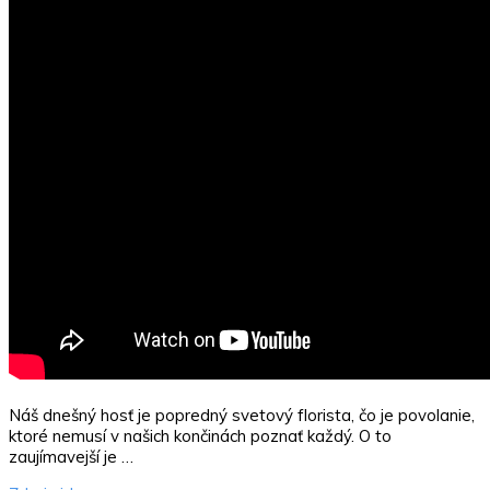
Náš dnešný hosť je popredný svetový florista, čo je povolanie,
ktoré nemusí v našich končinách poznať každý. O to
zaujímavejší je …