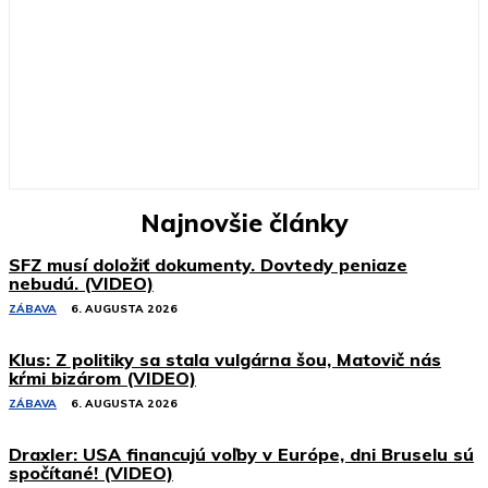
Najnovšie články
SFZ musí doložiť dokumenty. Dovtedy peniaze
nebudú. (VIDEO)
ZÁBAVA
6. AUGUSTA 2026
Klus: Z politiky sa stala vulgárna šou, Matovič nás
kŕmi bizárom (VIDEO)
ZÁBAVA
6. AUGUSTA 2026
Draxler: USA financujú voľby v Európe, dni Bruselu sú
spočítané! (VIDEO)