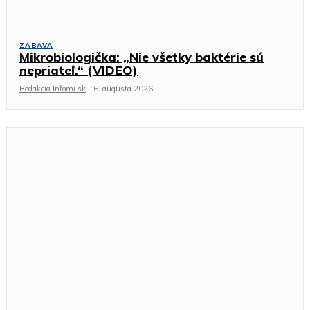
ZÁBAVA
Mikrobiologička: „Nie všetky baktérie sú
nepriateľ.“ (VIDEO)
Redakcia Infomi.sk
-
6. augusta 2026