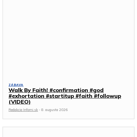
ZÁBAVA
Walk By Faith! #confirmation #god
#exhortation #startitup #faith #followup
(VIDEO)
Redakcia Infomi.sk
-
8. augusta 2026