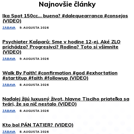
Najnovšie články
Ika Spot 150cc… buena? #dalequearranca #consejos
(VIDEO)
ZÁBAVA
9. AUGUSTA 2026
Psychiater Kašparů: Sme v hodine 12-ej. Aké ZLO
prichádza? Progresivci? Rodina? Toto si všimnite
(VIDEO)
ZÁBAVA
9. AUGUSTA 2026
Walk By Faith! #confirmation #god #exhortation
#startitup #faith #followup (VIDEO)
ZÁBAVA
8. AUGUSTA 2026
Naďalej žijú luxusný život, hlavne Tisciho priateľka sa
tvári, že sa nič nestalo (VIDEO)
ZÁBAVA
8. AUGUSTA 2026
Kto bol PÁN TATIER? (VIDEO)
ZÁBAVA
8. AUGUSTA 2026