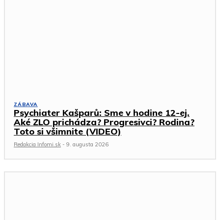
ZÁBAVA
Psychiater Kašparů: Sme v hodine 12-ej.
Aké ZLO prichádza? Progresivci? Rodina?
Toto si všimnite (VIDEO)
Redakcia Infomi.sk
-
9. augusta 2026