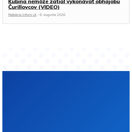
Kubina nemôže zatiaľ vykonávať obhajobu
Čurillovcov (VIDEO)
Redakcia Infomi.sk
-
8. augusta 2026