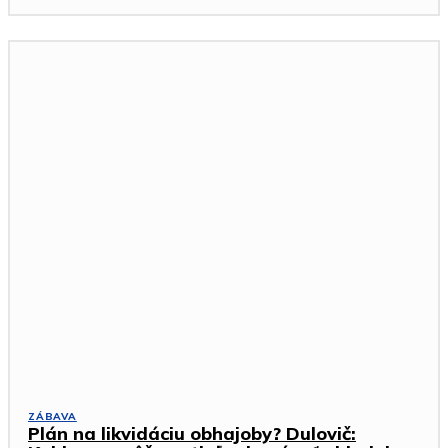
ZÁBAVA
Plán na likvidáciu obhajoby? Dulovič: