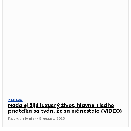
ZÁBAVA
Naďalej žijú luxusný život, hlavne Tisciho
priateľka sa tvári, že sa nič nestalo (VIDEO)
Redakcia Infomi.sk
-
8. augusta 2026