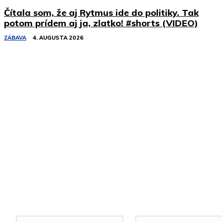
Čítala som, že aj Rytmus ide do politiky. Tak
potom prídem aj ja, zlatko! #shorts (VIDEO)
ZÁBAVA
4. AUGUSTA 2026
Podobné články