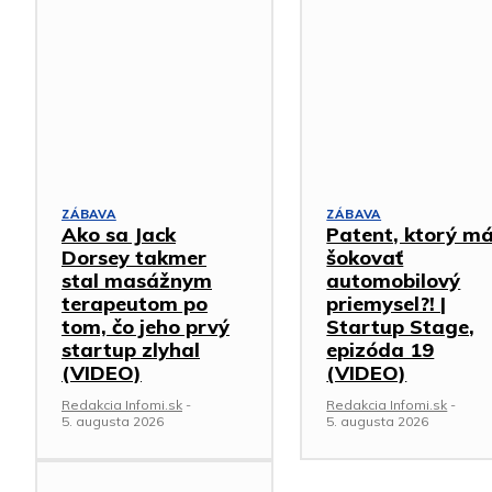
ZÁBAVA
ZÁBAVA
Ako sa Jack
Patent, ktorý m
Dorsey takmer
šokovať
stal masážnym
automobilový
terapeutom po
priemysel?! |
tom, čo jeho prvý
Startup Stage,
startup zlyhal
epizóda 19
(VIDEO)
(VIDEO)
Redakcia Infomi.sk
-
Redakcia Infomi.sk
-
5. augusta 2026
5. augusta 2026