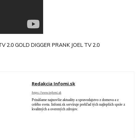
 TV 2.0 GOLD DIGGER PRANK JOEL TV 2.0
Redakcia Infomi.sk
https://www.infomi.sk
Prinášame najnovšie aktuality a spravodajstvo z domova a z
celého sveta. Infomi.sk servíruje prehľad tých najlepších správ z
kvalitných a overených zdrojov.