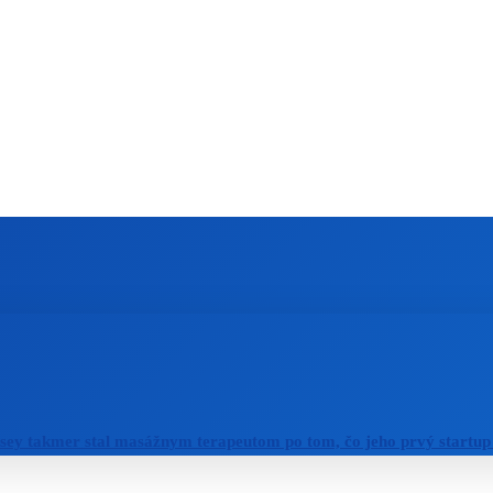
ZAHRANIČIE
ŠPORT
ZDRAVIE
sey takmer stal masážnym terapeutom po tom, čo jeho prvý startup