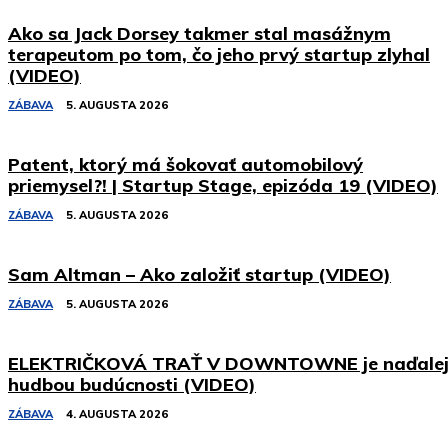
Ako sa Jack Dorsey takmer stal masážnym
terapeutom po tom, čo jeho prvý startup zlyhal
(VIDEO)
ZÁBAVA
5. AUGUSTA 2026
Patent, ktorý má šokovať automobilový
priemysel?! | Startup Stage, epizóda 19 (VIDEO)
ZÁBAVA
5. AUGUSTA 2026
Sam Altman – Ako založiť startup (VIDEO)
ZÁBAVA
5. AUGUSTA 2026
ELEKTRIČKOVÁ TRAŤ V DOWNTOWNE je naďale
hudbou budúcnosti (VIDEO)
ZÁBAVA
4. AUGUSTA 2026