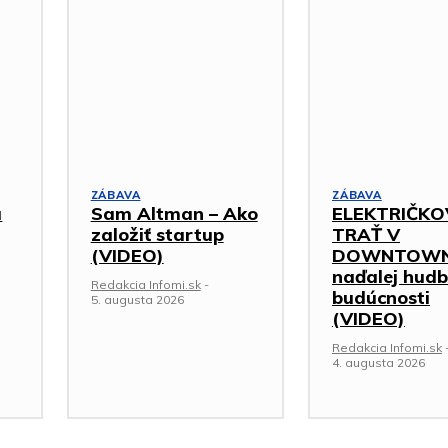
ZÁBAVA
ZÁBAVA
á
Sam Altman – Ako
ELEKTRIČKO
založiť startup
TRAŤ V
(VIDEO)
DOWNTOWNE
naďalej hud
Redakcia Infomi.sk
-
budúcnosti
5. augusta 2026
(VIDEO)
Redakcia Infomi.sk
4. augusta 2026