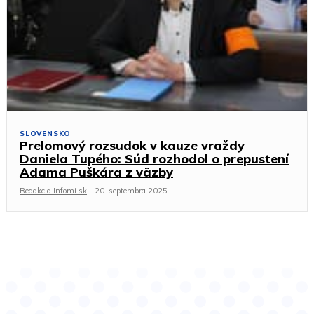
SLOVENSKO
Prelomový rozsudok v kauze vraždy
Daniela Tupého: Súd rozhodol o prepustení
Adama Puškára z väzby
Redakcia Infomi.sk
-
20. septembra 2025