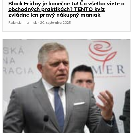
Black Friday je konečne tu! Čo všetko viete o
obchodných praktikách? TENTO kvíz
zvládne len pravý nákupný maniak
Redakcia Infomi.sk
-
20. septembra 2025