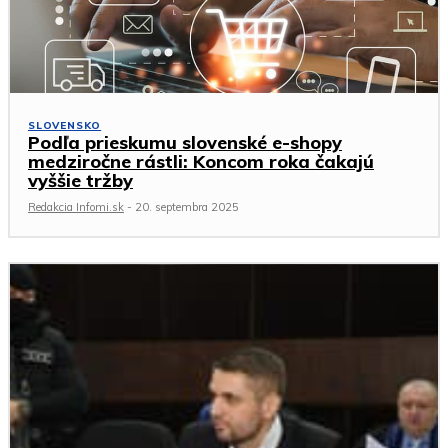
SLOVENSKO
Podľa prieskumu slovenské e-shopy
medziročne rástli: Koncom roka čakajú
vyššie tržby
Redakcia Infomi.sk
-
20. septembra 2025