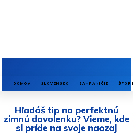
DOMOV
SLOVENSKO
ZAHRANIČIE
ŠPOR
Hľadáš tip na perfektnú
zimnú dovolenku? Vieme, kde
si príde na svoje naozaj