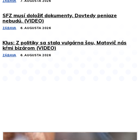
ZÁBAVA
7. AUGUSTA 2026
SFZ musí doložiť dokumenty. Dovtedy peniaze
nebudú. (VIDEO)
ZÁBAVA
6. AUGUSTA 2026
Klus: Z politiky sa stala vulgárna šou, Matovič nás
kŕmi bizárom (VIDEO)
ZÁBAVA
6. AUGUSTA 2026
Podobné články