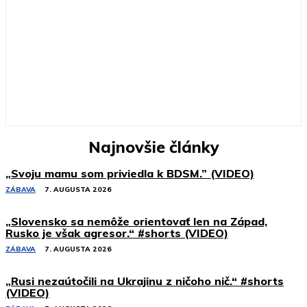
Najnovšie články
„Svoju mamu som priviedla k BDSM.” (VIDEO)
ZÁBAVA
7. AUGUSTA 2026
„Slovensko sa nemôže orientovať len na Západ,
Rusko je však agresor.“ #shorts (VIDEO)
ZÁBAVA
7. AUGUSTA 2026
„Rusi nezaútočili na Ukrajinu z ničoho nič.“ #shorts
(VIDEO)