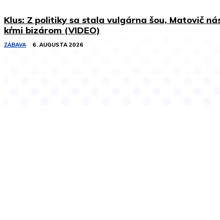
Klus: Z politiky sa stala vulgárna šou, Matovič ná
kŕmi bizárom (VIDEO)
ZÁBAVA
6. AUGUSTA 2026
Podobné články