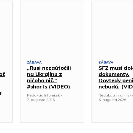
ZÁBAVA
ZÁBAVA
„Rusi nezaútočili
SFZ musí dol
ať
na Ukrajinu z
dokumenty.
ničoho nič.“
Dovtedy pen
#shorts (VIDEO)
nebudú. (VI
s
Redakcia Infomi.sk
-
Redakcia Infomi.sk
7. augusta 2026
6. augusta 2026