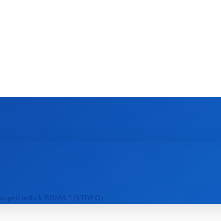
ZAHRANIČIE
ŠPORT
ZDRAVIE
m priviedla k BDSM.” (VIDEO)