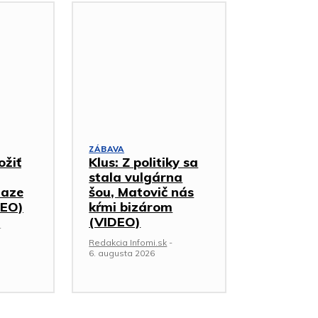
ZÁBAVA
ožiť
Klus: Z politiky sa
stala vulgárna
iaze
šou, Matovič nás
DEO)
kŕmi bizárom
(VIDEO)
-
Redakcia Infomi.sk
-
6. augusta 2026