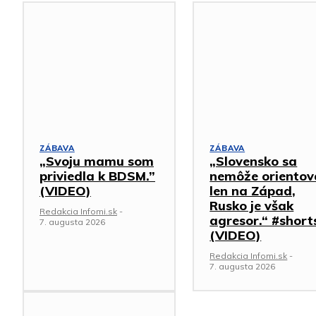
ZÁBAVA
ZÁBAVA
„Svoju mamu som
„Slovensko sa
priviedla k BDSM.”
nemôže orientov
(VIDEO)
len na Západ,
Rusko je však
Redakcia Infomi.sk
-
agresor.“ #short
7. augusta 2026
(VIDEO)
Redakcia Infomi.sk
-
7. augusta 2026