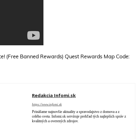
te! (Free Banned Rewards) Quest Rewards Map Code:
Redakcia Infomi.sk
https://www.infomi.sk
Prinášame najnovšie aktuality a spravodajstvo z domova a z
celého sveta. Infomi.sk servíruje prehľad tých najlepších správ z
kvalitných a overených zdrojov.