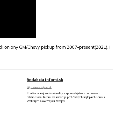
rack on any GM/Chevy pickup from 2007-present(2021). I
Redakcia Infomi.sk
https://www.infomi.sk
Prinášame najnovšie aktuality a spravodajstvo z domova a z
celého sveta. Infomi.sk servíruje prehľad tých najlepších správ z
kvalitných a overených zdrojov.