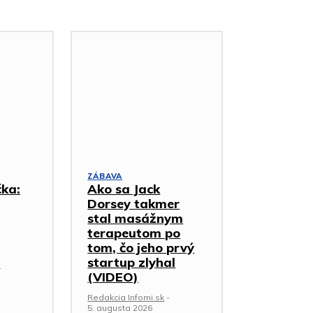
ZÁBAVA
čka:
Ako sa Jack
Dorsey takmer
stal masážnym
terapeutom po
tom, čo jeho prvý
startup zlyhal
-
(VIDEO)
Redakcia Infomi.sk
-
5. augusta 2026