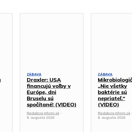
ZÁBAVA
ZÁBAVA
a
Draxler: USA
Mikrobiologi
financujú voľby v
„Nie všetky
Európe, dni
baktérie sú
Bruselu sú
nepriateľ.“
spočítané! (VIDEO)
(VIDEO)
Redakcia Infomi.sk
-
Redakcia Infomi.sk
6. augusta 2026
6. augusta 2026