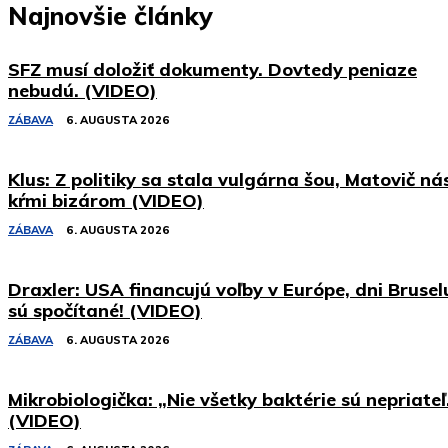
Najnovšie články
SFZ musí doložiť dokumenty. Dovtedy peniaze
nebudú. (VIDEO)
ZÁBAVA
6. AUGUSTA 2026
Klus: Z politiky sa stala vulgárna šou, Matovič ná
kŕmi bizárom (VIDEO)
ZÁBAVA
6. AUGUSTA 2026
Draxler: USA financujú voľby v Európe, dni Brusel
sú spočítané! (VIDEO)
ZÁBAVA
6. AUGUSTA 2026
Mikrobiologička: „Nie všetky baktérie sú nepriateľ
(VIDEO)