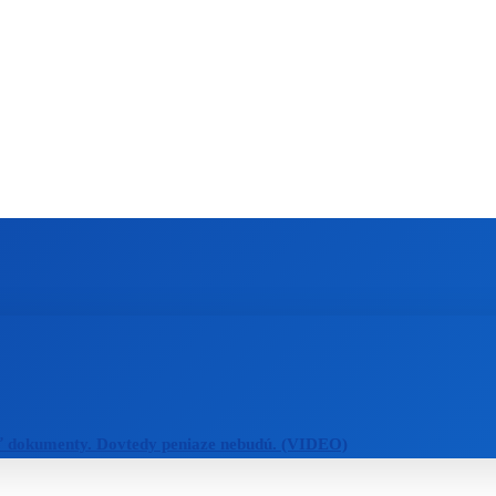
ZAHRANIČIE
ŠPORT
ZDRAVIE
ť dokumenty. Dovtedy peniaze nebudú. (VIDEO)