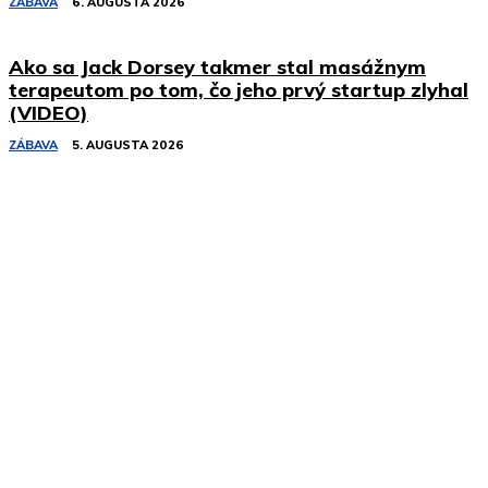
ZÁBAVA
6. AUGUSTA 2026
Ako sa Jack Dorsey takmer stal masážnym
terapeutom po tom, čo jeho prvý startup zlyhal
(VIDEO)
ZÁBAVA
5. AUGUSTA 2026
Podobné články