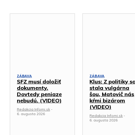
ZÁBAVA
ZÁBAVA
SFZ musí doložiť
Klus: Z politiky s
dokumenty.
stala vulgárna
Dovtedy peniaze
šou, Matovič nás
nebudú. (VIDEO)
kŕmi bizárom
(VIDEO)
Redakcia Infomi.sk
-
6. augusta 2026
Redakcia Infomi.sk
-
6. augusta 2026