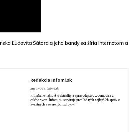
enska Ľudovíta Sátora a jeho bandy sa šíria internetom a
Redakcia Infomi.sk
https://www.infomi.sk
Prinášame najnovšie aktuality a spravodajstvo z domova a z
celého sveta. Infomi.sk servíruje prehľad tých najlepších správ z
kvalitných a overených zdrojov.