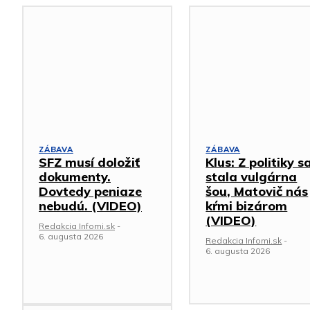
ZÁBAVA
ZÁBAVA
SFZ musí doložiť
Klus: Z politiky s
dokumenty.
stala vulgárna
Dovtedy peniaze
šou, Matovič nás
nebudú. (VIDEO)
kŕmi bizárom
(VIDEO)
Redakcia Infomi.sk
-
6. augusta 2026
Redakcia Infomi.sk
-
6. augusta 2026