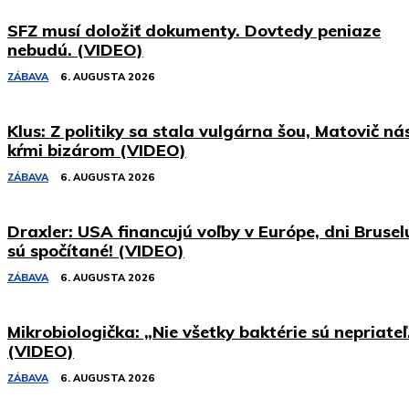
SFZ musí doložiť dokumenty. Dovtedy peniaze
nebudú. (VIDEO)
ZÁBAVA
6. AUGUSTA 2026
Klus: Z politiky sa stala vulgárna šou, Matovič ná
kŕmi bizárom (VIDEO)
ZÁBAVA
6. AUGUSTA 2026
Draxler: USA financujú voľby v Európe, dni Brusel
sú spočítané! (VIDEO)
ZÁBAVA
6. AUGUSTA 2026
Mikrobiologička: „Nie všetky baktérie sú nepriateľ
(VIDEO)
ZÁBAVA
6. AUGUSTA 2026