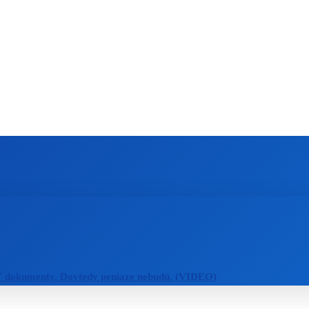
ZAHRANIČIE
ŠPORT
ZDRAVIE
ť dokumenty. Dovtedy peniaze nebudú. (VIDEO)