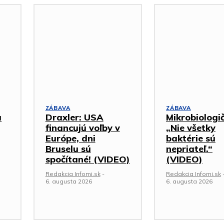
ZÁBAVA
ZÁBAVA
a
Draxler: USA
Mikrobiologi
financujú voľby v
„Nie všetky
Európe, dni
baktérie sú
Bruselu sú
nepriateľ.“
spočítané! (VIDEO)
(VIDEO)
Redakcia Infomi.sk
-
Redakcia Infomi.sk
6. augusta 2026
6. augusta 2026