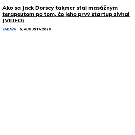
Ako sa Jack Dorsey takmer stal masážnym
terapeutom po tom, čo jeho prvý startup zlyhal
(VIDEO)
ZÁBAVA
5. AUGUSTA 2026
Podobné články