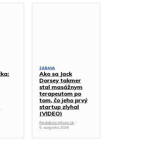
ZÁBAVA
čka:
Ako sa Jack
Dorsey takmer
stal masážnym
terapeutom po
tom, čo jeho prvý
startup zlyhal
-
(VIDEO)
Redakcia Infomi.sk
-
5. augusta 2026