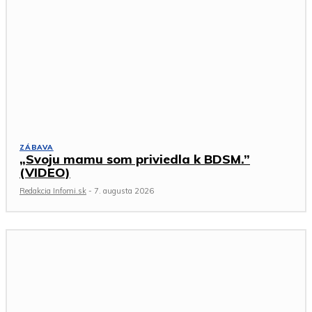
ZÁBAVA
„Svoju mamu som priviedla k BDSM.”
(VIDEO)
Redakcia Infomi.sk
-
7. augusta 2026