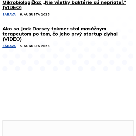
Mikrobiologička: „Nie všetky baktérie sú nepriateľ.“
(VIDEO)
ZÁBAVA
6. AUGUSTA 2026
Ako sa Jack Dorsey takmer stal masážnym
terapeutom po tom, čo jeho prvý startup zlyhal
(VIDEO)
ZÁBAVA
5. AUGUSTA 2026
Podobné články