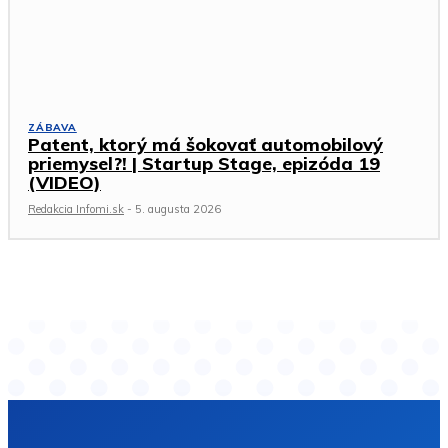
ZÁBAVA
Patent, ktorý má šokovať automobilový
priemysel?! | Startup Stage, epizóda 19
(VIDEO)
Redakcia Infomi.sk
-
5. augusta 2026