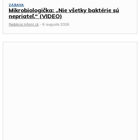
ZÁBAVA
Mikrobiologička: „Nie všetky baktérie sú
nepriateľ.“ (VIDEO)
Redakcia Infomi.sk
-
6. augusta 2026