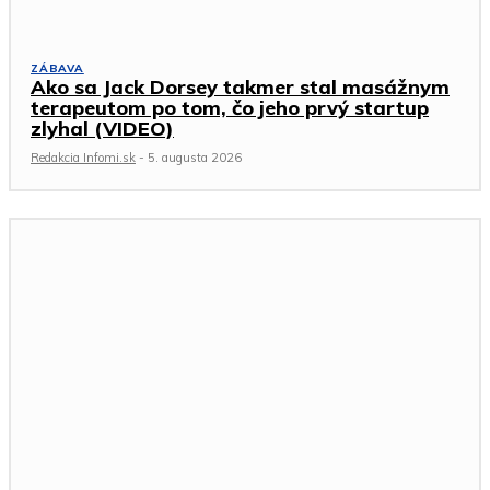
ZÁBAVA
Ako sa Jack Dorsey takmer stal masážnym
terapeutom po tom, čo jeho prvý startup
zlyhal (VIDEO)
Redakcia Infomi.sk
-
5. augusta 2026