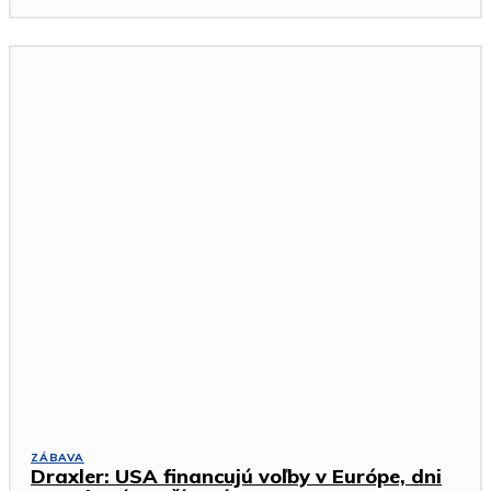
ZÁBAVA
Draxler: USA financujú voľby v Európe, dni