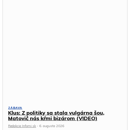
ZÁBAVA
Klus: Z politiky sa stala vulgárna šou,
Matovič nás kŕmi bizárom (VIDEO)
Redakcia Infomi.sk
-
6. augusta 2026