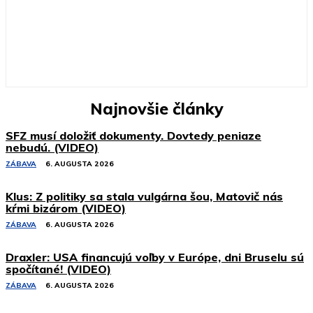
Najnovšie články
SFZ musí doložiť dokumenty. Dovtedy peniaze
nebudú. (VIDEO)
ZÁBAVA
6. AUGUSTA 2026
Klus: Z politiky sa stala vulgárna šou, Matovič nás
kŕmi bizárom (VIDEO)
ZÁBAVA
6. AUGUSTA 2026
Draxler: USA financujú voľby v Európe, dni Bruselu sú
spočítané! (VIDEO)
ZÁBAVA
6. AUGUSTA 2026