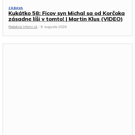
ZÁBAVA
Kukátko 58: Ficov syn Michal sa od Korčoka
zásadne líši v tomto! | Martin Klus (VIDEO)
Redakcia Infomi.sk
-
9. augusta 2026