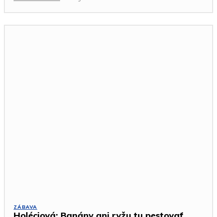
ZÁBAVA
Holéciová: Banány ani ryžu tu pestovať