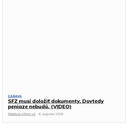
ZÁBAVA
SFZ musí doložiť dokumenty. Dovtedy
peniaze nebudú. (VIDEO)
Redakcia Infomi.sk
-
6. augusta 2026