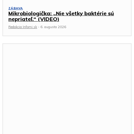
ZÁBAVA
Mikrobiologička: „Nie všetky baktérie sú
nepriateľ.“ (VIDEO)
Redakcia Infomi.sk
-
6. augusta 2026