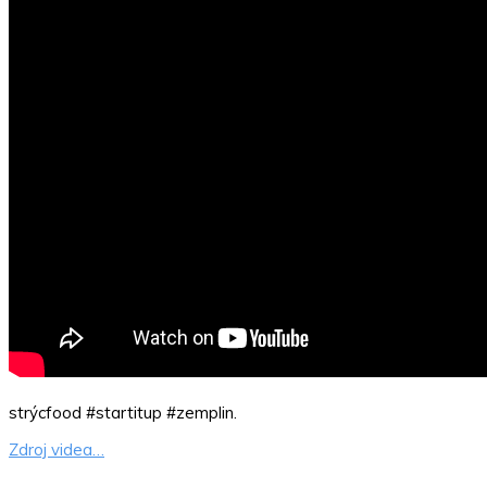
strýcfood #startitup #zemplin.
Zdroj videa…