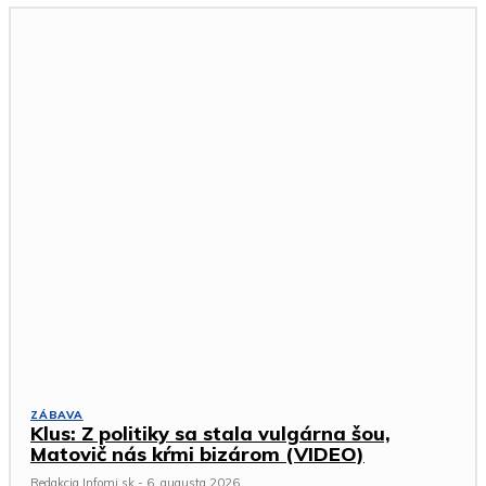
ZÁBAVA
Klus: Z politiky sa stala vulgárna šou,
Matovič nás kŕmi bizárom (VIDEO)
Redakcia Infomi.sk
-
6. augusta 2026