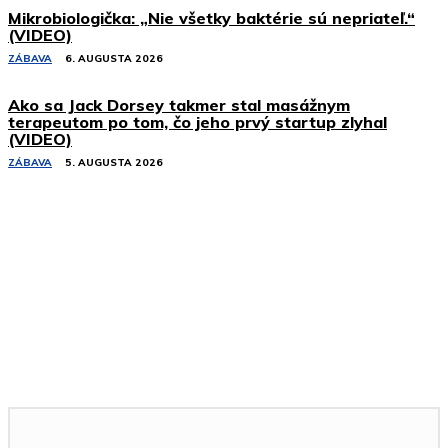
Mikrobiologička: „Nie všetky baktérie sú nepriateľ.“
(VIDEO)
ZÁBAVA
6. AUGUSTA 2026
Ako sa Jack Dorsey takmer stal masážnym
terapeutom po tom, čo jeho prvý startup zlyhal
(VIDEO)
ZÁBAVA
5. AUGUSTA 2026
Podobné články