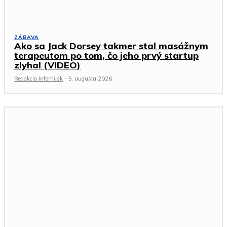
ZÁBAVA
Ako sa Jack Dorsey takmer stal masážnym
terapeutom po tom, čo jeho prvý startup
zlyhal (VIDEO)
Redakcia Infomi.sk
-
5. augusta 2026