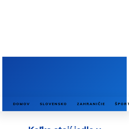
DOMOV
SLOVENSKO
ZAHRANIČIE
ŠPOR