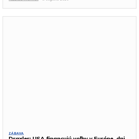
ZÁBAVA
Draxler: USA financujú voľby v Európe, dni